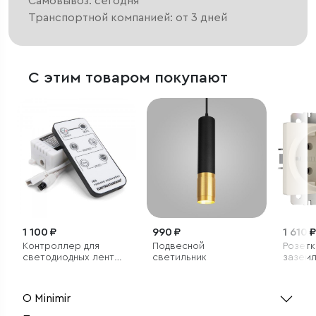
Самовывоз: сегодня
Транспортной компанией: от 3 дней
С этим товаром покупают
1 100 ₽
990 ₽
1 610 ₽
Контроллер для
Подвесной
Розетк
светодиодных лент
светильник
заземл
5050 24V 60Led 24W
матов
IP20, 2835+2835 24V
240Led 16W IP20
О Minimir