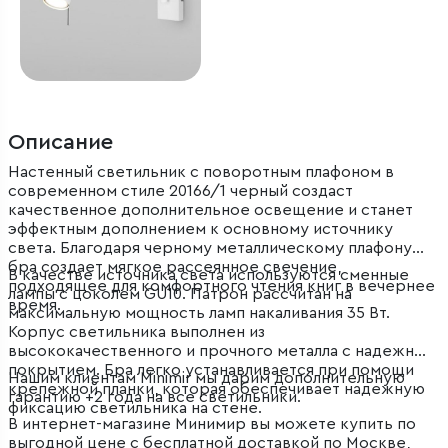
Описание
Настенный светильник с поворотным плафоном в
современном стиле 20166/1 черный создаст
качественное дополнительное освещение и станет
эффектным дополнением к основному источнику
света. Благодаря черному металлическому плафону
бра создает мягкое рассеянное свечение,
В качестве источника света используются сменные
подходящее для комфортного чтения книг в вечернее
лампы с цоколем GU10. Патрон рассчитан на
время.
максимальную мощность ламп накаливания 35 Вт.
Корпус светильника выполнен из
высококачественного и прочного металла с надежным
покрытием. Бра легко устанавливается при помощи
Нашим клиентам Minimir мы дарим дополнительную
крепежной планки, которая обеспечивает надежную
гарантию +2 года на все светильники.
фиксацию светильника на стене.
В интернет-магазине Минимир вы можете купить по
выгодной цене с бесплатной доставкой по Москве,