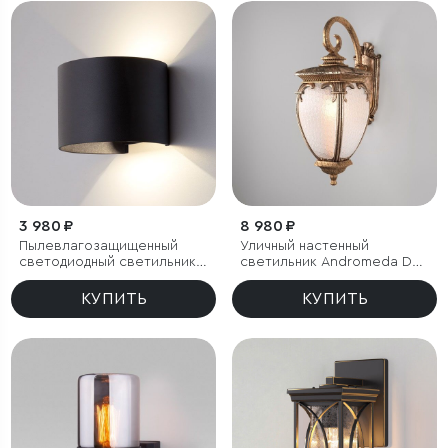
3 980 ₽
8 980 ₽
Пылевлагозащи­щенный
Уличный настенный
светодиодный светильник с
светильник Andromeda D
регулируемыми лучами
черное золото IP44
Blade черный IP54
КУПИТЬ
КУПИТЬ