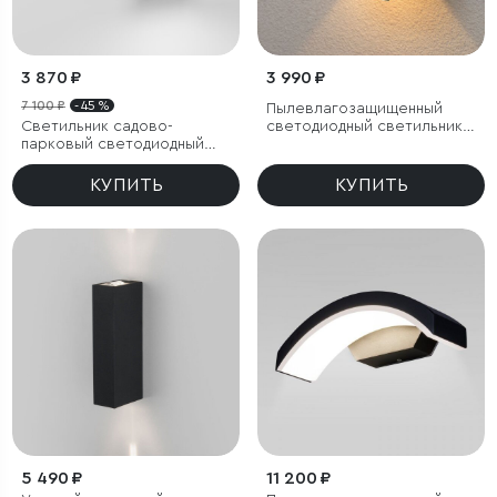
3 870 ₽
3 990 ₽
7 100 ₽
- 45 %
Пылевлагозащи
щенный
Светильник садово-
светодиодный светильник с
парковый светодиодный
регулируемым углом
Verano черный
рассеивания Winner серый
IP54
КУПИТЬ
КУПИТЬ
5 490 ₽
11 200 ₽