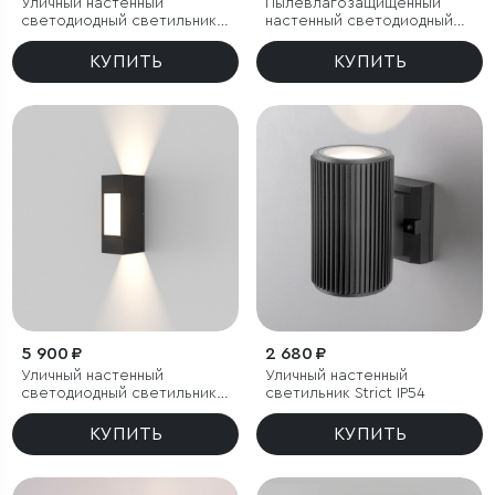
Уличный настенный
Пылевлагозащи
щенный
светодиодный светильник
настенный светодиодный
Blaze LED IP65
светильник Asteria D IP54
КУПИТЬ
КУПИТЬ
5 900 ₽
2 680 ₽
Уличный настенный
Уличный настенный
светодиодный светильник
светильник Strict IP54
Techno LED IP54 с
регулировкой лучей
КУПИТЬ
КУПИТЬ