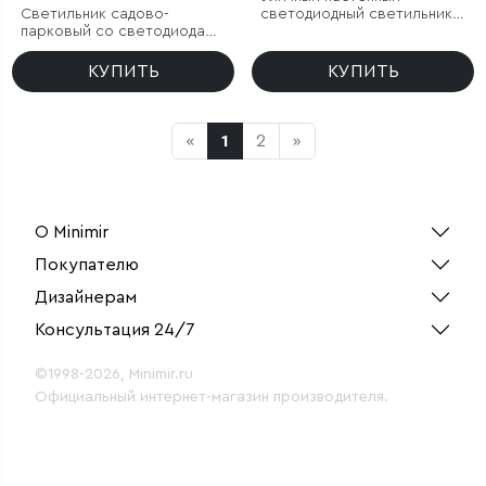
Светильник садово-
светодиодный светильник
парковый со светодиодами
Blaze LED IP65
Nork 5W 4000K черный
КУПИТЬ
КУПИТЬ
«
1
2
»
О Minimir
Покупателю
Дизайнерам
Консультация 24/7
©1998-2026, Minimir.ru
Официальный интернет-магазин производителя.