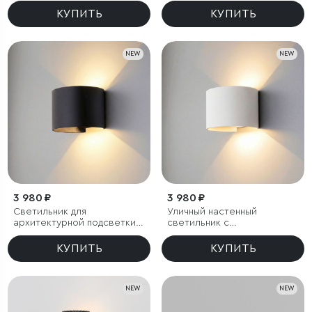
КУПИТЬ
КУПИТЬ
NEW
NEW
3 980 ₽
3 980 ₽
Светильник для
Уличный настенный
архитектурной подсветки
светильник с
BLADE 3000K черный IP54
регулируемыми лучами
BLADE 3000K белый
КУПИТЬ
КУПИТЬ
NEW
NEW