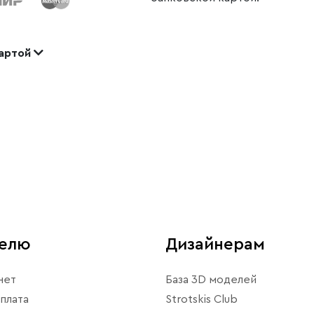
картой
телю
Дизайнерам
нет
База 3D моделей
плата
Strotskis Club