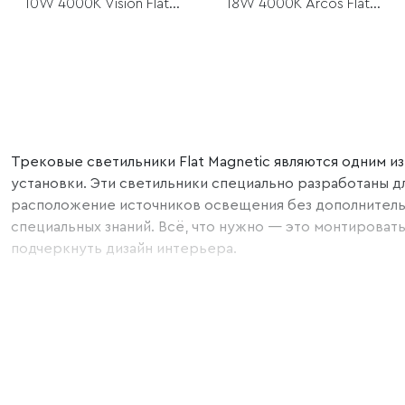
10W 4000K Vision Flat
18W 4000K Arcos Flat
Magnetic
Magnetic
Трековые светильники Flat Magnetic являются одним 
установки. Эти светильники специально разработаны дл
расположение источников освещения без дополнительны
специальных знаний. Всё, что нужно — это монтироват
подчеркнуть дизайн интерьера.