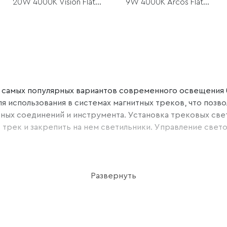
20W 4000K Vision Flat
9W 4000K Arcos Flat
Magnetic
Magnetic
из самых популярных вариантов современного освещения
я использования в системах магнитных треков, что позв
х соединений и инструмента. Установка трековых свети
ь трек и закрепить на нем светильники. Управление све
Развернуть