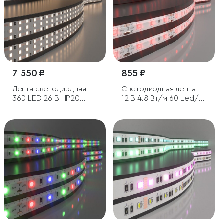
7 550 ₽
855 ₽
Лента светодиодная
Светодиодная лента
360 LED 26 Вт IP20
12 В 4.8 Вт/м 60 Led/м
трехрядная 3300К
2835 IP65, красный, 5 м
теплый белый, 5м