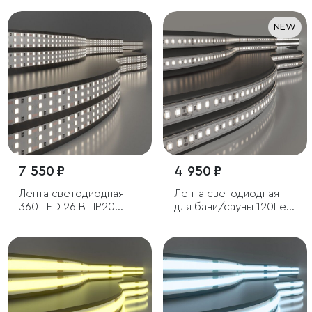
NEW
7 550 ₽
4 950 ₽
Лента светодиодная
Лента светодиодная
360 LED 26 Вт IP20
для бани/сауны 120Led
трехрядная 4200К
8W IP68 4000K
дневной белый, 5м
дневной белый, 5м