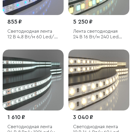
855 ₽
5 250 ₽
Светодиодная лента
Лента светодиодная
12 В 4.8 Вт/м 60 Led/м
24 В 16 Вт/м 240 Led/м
2835 IP65, синий, 5 м
2835+2835 IP20, MIX
теплый белый 3300K/
холодный белый
6500K, 5 м
1 610 ₽
3 040 ₽
Светодиодная лента
Светодиодная лента