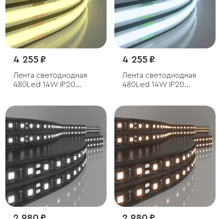
4 255 ₽
4 255 ₽
Лента светодиодная
Лента светодиодная
480Led 14W IP20
480Led 14W IP20
3300K теплый белый,
6500K холодный
5м
белый, 5м
2 980 ₽
2 980 ₽