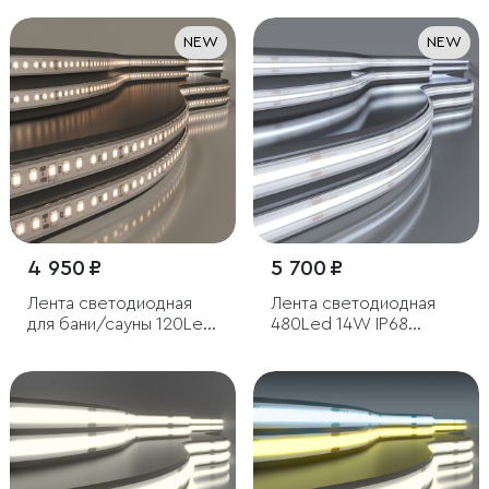
NEW
NEW
4 950 ₽
5 700 ₽
Лента светодиодная
Лента светодиодная
для бани/сауны 120Led
480Led 14W IP68
8W IP68 3000K теплый
6500K холодный
белый, 5 м
белый, 5м