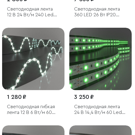
Светодиодная лента
Светодиодная лента
12 В 24 Вт/м 240 Led/м
360 LED 26 Вт IP20
2835 IP20, холодный
трехрядная 6500К
белый 6500 K, 5 м
холодный белый, 5м
1 280 ₽
3 250 ₽
Светодиодная гибкая
Светодиодная лента
лента 12 В 6 Вт/м 60
24 В 14,4 Вт/м 60 Led/
Led/м 2835 IP20,
м 5050 IP20, зеленый, 5
холодный белый
м
6500K, 5 м