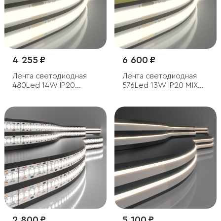
4 255 ₽
6 600 ₽
Лента светодиодная
Лента светодиодная
480Led 14W IP20
576Led 13W IP20 MIX
4200K дневной белый,
3300/6500 теплый
5м
белый/холодный
белый, 5м
2 800 ₽
5 100 ₽