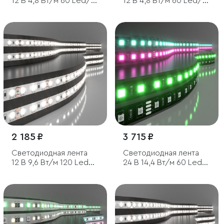
12 В 4,8 Вт/м 60 Led/м
12 В 4,8 Вт/м 60 Led/м
2835 IP20, красный, 5 м
2835 IP65, зеленый, 5 м
2 185 ₽
3 715 ₽
Светодиодная лента
Светодиодная лента
12 В 9,6 Вт/м 120 Led/м
24 В 14,4 Вт/м 60 Led/
2835 IP20, дневной
м 5050 IP20, RGB, Black,
белый 4200К, 5 м
5 м