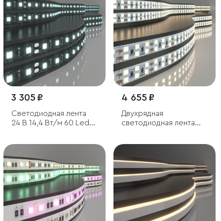
3 305 ₽
4 655 ₽
Светодиодная лента
Двухрядная
24 В 14,4 Вт/м 60 Led/
светодиодная лента
м 5050 IP20, холодный
240 LED 18 Вт IP20
белый 6500K, Black, 5 м
4200К дневной белый,
5м