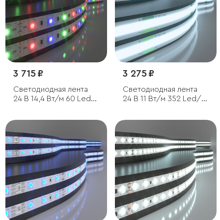
3 715 ₽
3 275 ₽
Светодиодная лента
Светодиодная лента
24 В 14,4 Вт/м 60 Led/
24 В 11 Вт/м 352 Led/м
м 5050 IP20, RGB, 5 м
COB IP20, холодный
белый 6500K, 5 м