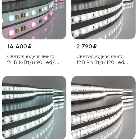
14 400 ₽
2 790 ₽
Светодиодная лента
Светодиодная лента
24 В 16 Вт/м 90 Led/м
12 В 9,6 Вт/м 120 Led/м
5050+2835+2835 IP20,
2835 IP65, дневной
MIX RGB/теплый белый
белый 4200K, 5 м
3300K/холодный
белый 6500K, 5 м