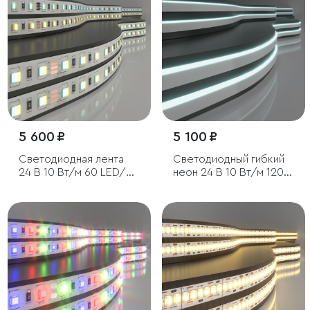
5 600 ₽
5 100 ₽
Светодиодная лента
Светодиодный гибкий
24 В 10 Вт/м 60 LED/м
неон 24 В 10 Вт/м 120
5050 IP20, MIX теплый
Led/м 2835 IP65,
белый 3300K/
холодный белый
холодный белый
6500K, 5м
6500K, 5 м