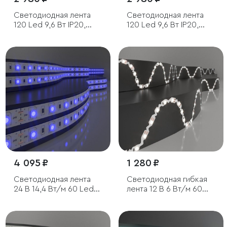
Светодиодная лента
Светодиодная лента
120 Led 9,6 Вт IP20,
120 Led 9,6 Вт IP20,
6500K холодный
3300K тёплый белый, 5
белый, 5 м
м
4 095 ₽
1 280 ₽
Светодиодная лента
Светодиодная гибкая
24 В 14,4 Вт/м 60 Led/
лента 12 В 6 Вт/м 60
м 5050 IP65, синий, 5 м
Led/м 2835 IP20,
дневной белый 4200K,
5 м