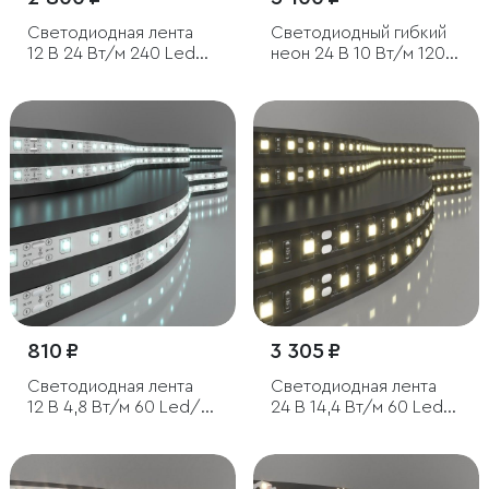
Светодиодная лента
Светодиодный гибкий
12 В 24 Вт/м 240 Led/м
неон 24 В 10 Вт/м 120
2835 IP20, дневной
Led/м 2835 IP65,
белый 4200 K, 5 м
дневной белый 4200K,
5м
810 ₽
3 305 ₽
Светодиодная лента
Светодиодная лента
12 В 4,8 Вт/м 60 Led/м
24 В 14,4 Вт/м 60 Led/
2835 IP20, холодный
м 5050 IP20, тёплый
белый 6500К, 5 м
белый 3300K, Black, 5 м