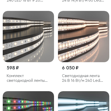
240 LED 18 Вт IP20
24 В 14,4 Вт/м 60 Led/
двухрядная 3300К
м 5050 IP65, зеленый, 5
теплый белый, 5м
м
598 ₽
6 050 ₽
Комплект
Светодиодная лента
светодиодной ленты
24 В 16 Вт/м 240 Led/м
12 В 4,8 Вт 60 Led/м
2835 IP65, теплый
2835 IP20, теплый
белый 3300K, 5 м
белый 3300K, 5 м