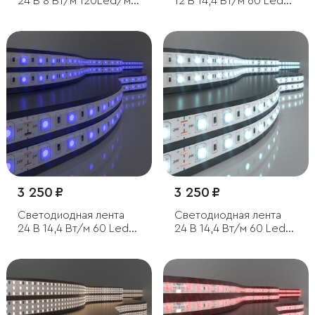
24 В 8 Вт/м 120Led/м
12 В 14,4 Вт/м 60 Led/
2116 IP20, холодный
м 5050 IP65, теплый
белый 6500K, 5 м
белый 3300К, 5 м
3 250 ₽
3 250 ₽
Светодиодная лента
Светодиодная лента
24 В 14,4 Вт/м 60 Led/
24 В 14,4 Вт/м 60 Led/
м 5050 IP20, синий, 5 м
м 5050 IP20, холодный
белый 6500K, 5 м