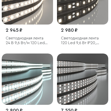
2 945 ₽
2 980 ₽
Светодиодная лента
Светодиодная лента
24 В 9,6 Вт/м 120 Led/
120 Led 9,6 Вт IP20,
м 2835 IP20, теплый
4200K дневной белый,
белый 3300K, 5 м
5 м
2 800 ₽
7 550 ₽