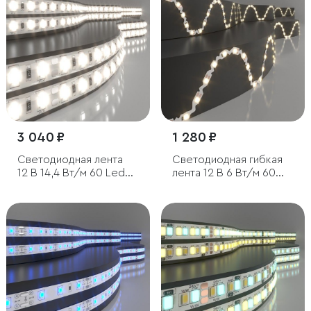
3 040 ₽
1 280 ₽
Светодиодная лента
Светодиодная гибкая
12 В 14,4 Вт/м 60 Led/
лента 12 В 6 Вт/м 60
м 5050 IP65,
Led/м 2835 IP20,
дневной белый 4200К,
теплый белый 3300K, 5
5 м
м