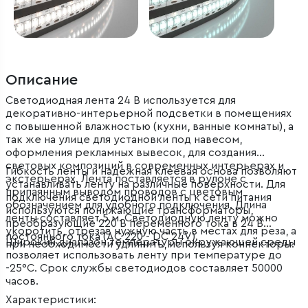
Описание
Светодиодная лента 24 В используется для
декоративно-интерьерной подсветки в помещениях
с повышенной влажностью (кухни, ванные комнаты), а
так же на улице для установки под навесом,
оформления рекламных вывесок, для создания
световых композиций в современных интерьерах и
Гибкость ленты и надежная клеевая основа позволяют
экстерьерах. Лента поставляется в рулоне с
устанавливать ленту на различные поверхности. Для
припаянным выводом проводов с цветовым
подключения светодиодной ленты к сети питания
обозначением для удобного подключения. Длина
используются понижающие трансформаторы,
ленты составляет 5 м. Светодиодную ленту можно
преобразующие 220 В переменного тока в 24 В
укоротить, отрезав нужную часть в местах для реза, а
постоянного тока (AC 220 - DC 24V).
Широкий диапазон температуры окружающей среды
при необходимости удлинить, используя коннекторы.
позволяет использовать ленту при температуре до
-25°С. Срок службы светодиодов составляет 50000
часов.
Характеристики: