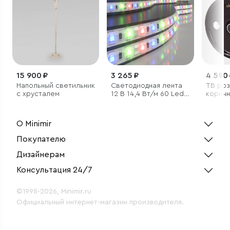
15 900 ₽
3 265 ₽
4 590
Напольный светильник
Светодиодная лента
ТВ роз
с хрусталем
12 В 14,4 Вт/м 60 Led/
корич
м 5050 IP65, RGB, 5 м
О Minimir
Покупателю
Дизайнерам
Консультация 24/7
©1998-2026, Minimir.ru
Официальный интернет-магазин производителя.