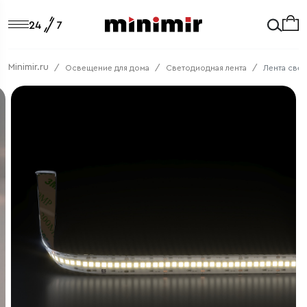
Minimir.ru
Освещение для дома
Светодиодная лента
Лента свет