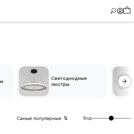
Светодиодные
ры
люстры
Вид
Самые популярные
⇅