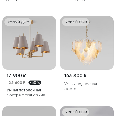
светильник с абажуром
из ткани
УМНЫЙ ДОМ
УМНЫЙ ДОМ
17 900 ₽
163 800 ₽
25 600 ₽
- 30 %
Умная подвесная
люстра
Умная потолочная
люстра с тканевыми
абажурами
УМНЫЙ ДОМ