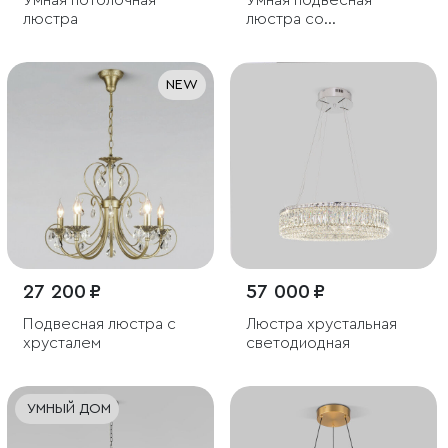
Умная потолочная
Умная подвесная
люстра
люстра со
стеклянными
плафонами
NEW
27 200 ₽
57 000 ₽
Подвесная люстра с
Люстра хрустальная
хрусталем
светодиодная
УМНЫЙ ДОМ