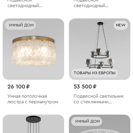
Подвесной
Подвесной
светодиодный
светодиодный
светильник с пультом
светильник
управления
УМНЫЙ ДОМ
NEW
ТОВАРЫ ИЗ ЕВРОПЫ
26 100 ₽
53 500 ₽
Умная потолочная
Подвесной светильник
люстра с перламутром
со стеклянными
плафонами
УМНЫЙ ДОМ