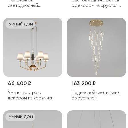
Потолочный
Светодиодная люстра
светодиодный
с декором из хрусталя
светильник с тканевым
и с пультом
рассеивателем
дистанционного
управления
УМНЫЙ ДОМ
46 400 ₽
163 200 ₽
Умная люстра с
Подвесной светильник
декором из керамики
с хрусталем
УМНЫЙ ДОМ