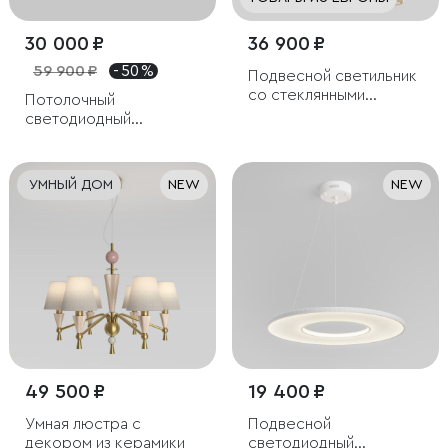
30 000 ₽
36 900 ₽
59 900 ₽
- 50 %
Подвесной светильник
со стеклянными
Потолочный
плафонами
светодиодный
светильник Ragno
УМНЫЙ ДОМ
NEW
NEW
49 500 ₽
19 400 ₽
Умная люстра с
Подвесной
декором из керамики
светодиодный