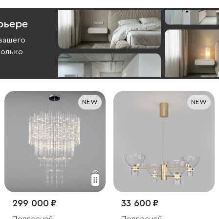
рьере
вашего
колько
NEW
NEW
299 000 ₽
33 600 ₽