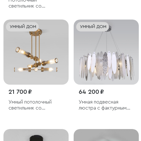
Потолочный
светильник со
стеклянным плафоном
УМНЫЙ ДОМ
УМНЫЙ ДОМ
21 700 ₽
64 200 ₽
Умный потолочный
Умная подвесная
светильник со
люстра с фактурным
стеклянными
стеклом
плафонами