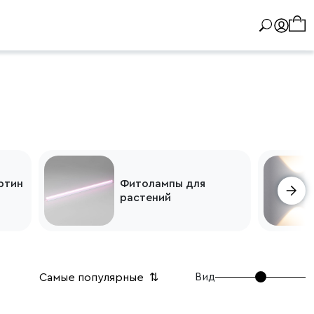
лампы для
Подсветка
ений
интерьерная
Вид
Самые популярные
⇅