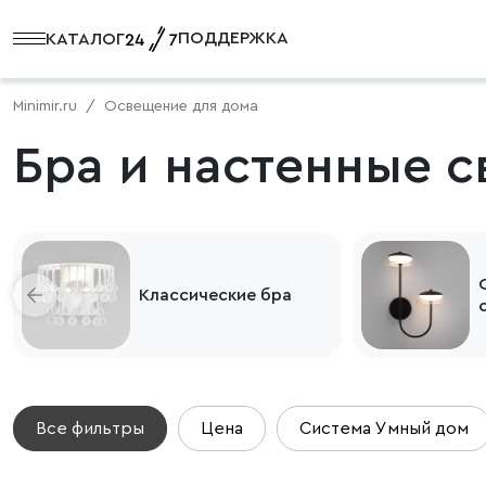
ПОДДЕРЖКА
КАТАЛОГ
Minimir.ru
Освещение для дома
Бра и настенные 
Современные
кие бра
светильники
Все фильтры
Цена
Система Умный дом