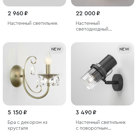
2 960 ₽
22 000 ₽
Настенный светильник
Настенный
светодиодный
светильник с
хрусталем
NEW
NEW
5 150 ₽
3 490 ₽
Бра с декором из
Настенный светильник
хрусталя
с поворотным
механизмом