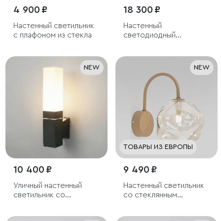
4 900 ₽
18 300 ₽
Настенный светильник
Настенный
с плафоном из стекла
светодиодный
светильник с фигурным
хрусталем
NEW
NEW
ТОВАРЫ ИЗ ЕВРОПЫ
10 400 ₽
9 490 ₽
Уличный настенный
Настенный светильник
светильник со
со стеклянным
светодиодами 1534
плафоном
TECHNO LED 3000K