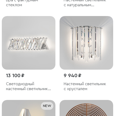
Бра с фактурным
Настенный светильник
стеклом
с натуральным
перламутром
13 100 ₽
9 940 ₽
Светодиодный
Настенный светильник
настенный светильник с
с хрусталем
хрусталем
NEW