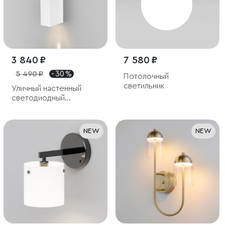
3 840 ₽
7 580 ₽
5 490 ₽
- 30 %
Потолочный
светильник
Уличный настенный
светодиодный
светильник Blaze LED
IP65
NEW
NEW