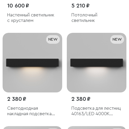
10 600 ₽
5 210 ₽
Настенный светильник
Потолочный
с хрусталем
светильник
NEW
NEW
2 380 ₽
2 380 ₽
Светодиодная
Подсветка для лестниц
накладная подсветка
40163/LED 4000К
для лестниц 40163/LED
черный IP65
3000К черный IP65