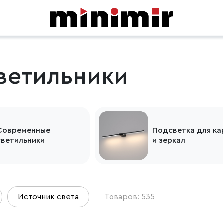
светильники
Подсветка для картин
Фито
и зеркал
раст
Источник света
Товаров: 535