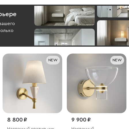
рьере
вашего
колько
NEW
NEW
8 800 ₽
9 900 ₽