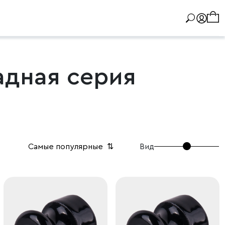
адная серия
Вид
Самые популярные
⇅