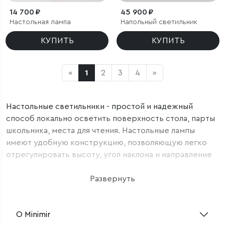
14 700 ₽
45 900 ₽
Настольная лампа
Напольный светильник
КУПИТЬ
КУПИТЬ
«
1
2
3
4
»
Настольные светильники - простой и надежный
способ локально осветить поверхность стола, парты
школьника, места для чтения. Настольные лампы
имеют удобную конструкцию, позволяющую легко
отрегулировать высоту, угол наклона и направление
светового потока.
Наряду с традиционными моделями в нашем
Развернуть
ассортименте представлены настольные LED
светильники, изготовленные из высококачественных
О Minimir
материалов с применением новейших технологий. В