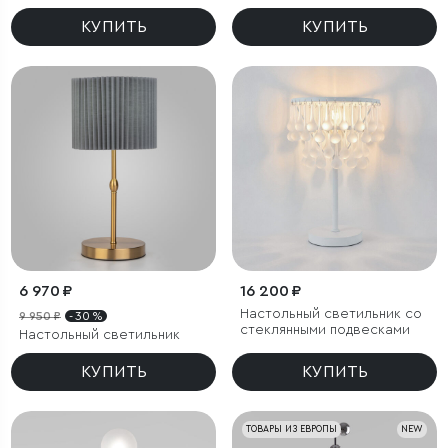
регулировкой цветовой
температуры Ragno
КУПИТЬ
КУПИТЬ
6 970 ₽
16 200 ₽
Настольный светильник со
9 950 ₽
- 30 %
стеклянными подвесками
Настольный светильник
КУПИТЬ
КУПИТЬ
ТОВАРЫ ИЗ ЕВРОПЫ
NEW