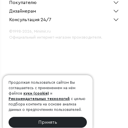
качестве источника света в них используются
Покупателю
экологичные и безопасные SMD светодиоды. Часть
Дизайнерам
моделей в линейке настольных светильников имеет
Консультация 24/7
сенсорную кнопку включения/выключения для
максимального удобства и комфорта в
©1998-2026, Minimir.ru
использовании. Некоторые настольные светильники
Официальный интернет-магазин производителя.
оснащены цифровым экраном, на который выводится
информация о дате, времени и температуре воздуха.
Такие светильники можно использовать даже в
качестве таймера или будильника.
Продолжая пользоваться сайтом Вы
соглашаетесь с применением на нём
файлов
куки (cookie)
и
Рекомендательных технологий
с целью
подбора контента на основе анализа
данных о предпочтениях пользователей.
Принять