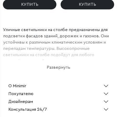
КУПИТЬ
КУПИТЬ
Уличные светильники на столбе предназначены для
подсветки фасадов зданий, дорожек и газонов. Они
устойчивы к различным климатическим условиям и
перепадам температуры. Высокопрочные
светильники на столбе подойдут для любого
ландшафтного дизайна.
Главной функцией уличного светильника на столбе
Развернуть
является качественное освещение территории, но в
то же время он является эффектным элементом
О Minimir
декора, украшающим территорию. Подсветка
определенных придомовых зон подчёркивает
Покупателю
оригинальность строения. С помощью стильных
Дизайнерам
уличных светильников на столбе можно создать
Консультация 24/7
целые световые композиции, призванные объединить