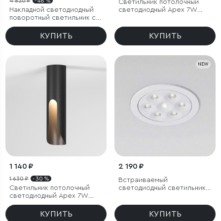
4 820 ₽
- 48 %
Светильник потолочный
Накладной светодиодный
светодиодный Apex 7W
поворотный светильник с
4000K латунь
антибликовой решеткой
Piks 7W 4000К черный
КУПИТЬ
КУПИТЬ
NEW
1 140 ₽
2 190 ₽
1 630 ₽
- 30 %
Встраиваемый
Светильник потолочный
светодиодный светильник
светодиодный Apex 7W
15278/LED 10W белый
3000K черный
КУПИТЬ
КУПИТЬ