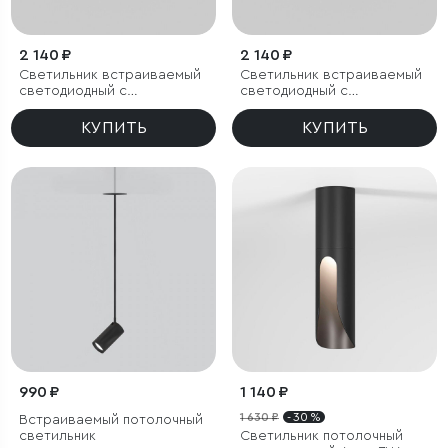
2 140 ₽
2 140 ₽
Светильник встраиваемый
Светильник встраиваемый
светодиодный с
светодиодный с
антибликовой решеткой
антибликовой решеткой
Tetro 10W 3000K черный
Tetro 10W 4000K черный
КУПИТЬ
КУПИТЬ
IP44
IP44
990 ₽
1 140 ₽
1 630 ₽
- 30 %
Встраиваемый потолочный
светильник
Светильник потолочный