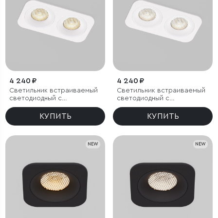
4 240 ₽
4 240 ₽
Светильник встраиваемый
Светильник встраиваемый
светодиодный с
светодиодный с
антибликовой решеткой
антибликовой решеткой
Tetro 20W 3000K белый
Tetro 20W 4000K белый
КУПИТЬ
КУПИТЬ
IP44
IP44
NEW
NEW