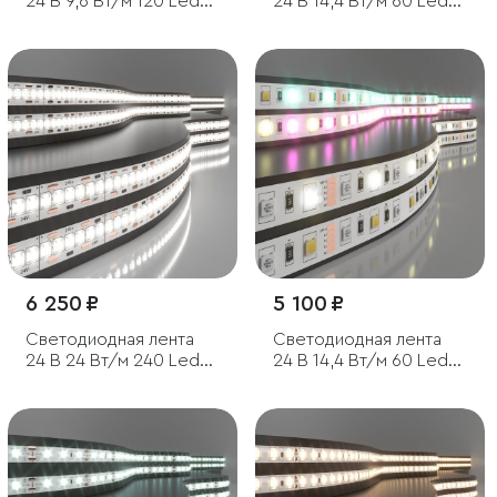
24 В 9,6 Вт/м 120 Led/
24 В 14,4 Вт/м 60 Led/
м 2835 IP65, холодный
м 5050 IP65, красный, 5
белый 6500K, 5 м
м
6 250 ₽
5 100 ₽
Светодиодная лента
Светодиодная лента
24 В 24 Вт/м 240 Led/
24 В 14,4 Вт/м 60 Led/
м 2835 IP20, дневной
м 5050+5050 IP20, MIX
белый 4200K, 5 м
RGB/дневной белый
4200K, 5 м