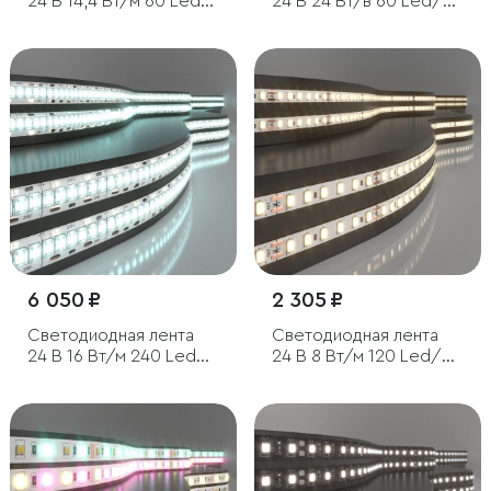
24 В 14,4 Вт/м 60 Led/
24 В 24 Вт/в 60 Led/м
м 5050 IP65, RGB, 5 м
5050 IP20, MIX RGB/
холодный белый
6500K, 5 м
6 050 ₽
2 305 ₽
Светодиодная лента
Светодиодная лента
24 В 16 Вт/м 240 Led/м
24 В 8 Вт/м 120 Led/м
2835 IP65, холодный
2116 IP20, тёплый белый
белый 6500 K, 5 м
3300K, 5 м