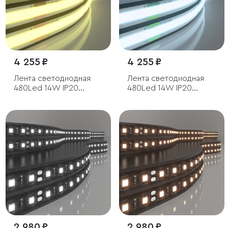
4 255 ₽
4 255 ₽
Лента светодиодная
Лента светодиодная
480Led 14W IP20
480Led 14W IP20
3300K теплый белый,
6500K холодный
5м
белый, 5м
2 980 ₽
2 980 ₽