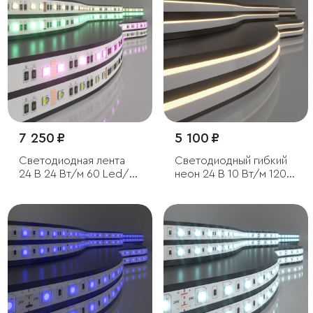
6500K, 5 м
7 250 ₽
5 100 ₽
Светодиодная лента
Светодиодный гибкий
24 В 24 Вт/м 60 Led/м
неон 24 В 10 Вт/м 120
5050 IP20, MIX RGB/
Led/м 2835 IP65,
теплый белый, 5 м
теплый белый 3300K,
5м