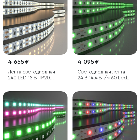
4 655 ₽
4 095 ₽
Лента светодиодная
Светодиодная лента
240 LED 18 Вт IP20
24 В 14,4 Вт/м 60 Led/
двухрядная 3300К
м 5050 IP65, зеленый, 5
теплый белый, 5м
м