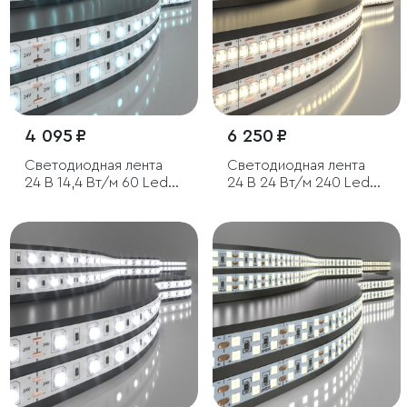
4 095 ₽
6 250 ₽
Светодиодная лента
Светодиодная лента
24 В 14,4 Вт/м 60 Led/
24 В 24 Вт/м 240 Led/
м 5050 IP65, холодный
м 2835 IP20, теплый
белый 6500K, 5 м
белый 3300K, 5 м