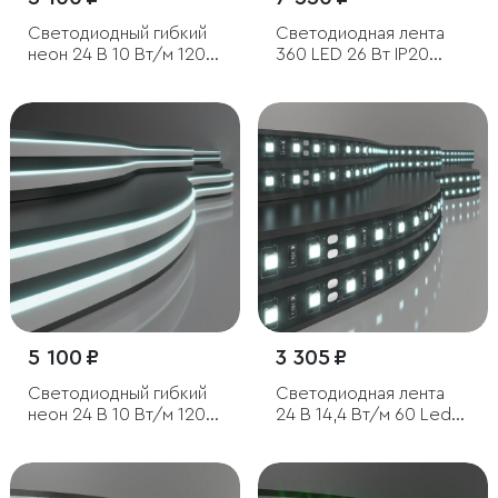
Светодиодный гибкий
Светодиодная лента
неон 24 В 10 Вт/м 120
360 LED 26 Вт IP20
Led/м 2835 IP65,
трехрядная 6500К
дневной белый 4200K,
холодный белый, 5м
5м
5 100 ₽
3 305 ₽
Светодиодный гибкий
Светодиодная лента
неон 24 В 10 Вт/м 120
24 В 14,4 Вт/м 60 Led/
Led/м 2835 IP65,
м 5050 IP20, холодный
холодный белый
белый 6500K, Black, 5 м
6500K, 5м