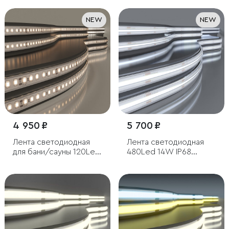
NEW
NEW
4 950 ₽
5 700 ₽
Лента светодиодная
Лента светодиодная
для бани/сауны 120Led
480Led 14W IP68
8W IP68 3000K теплый
6500K холодный
белый, 5 м
белый, 5м