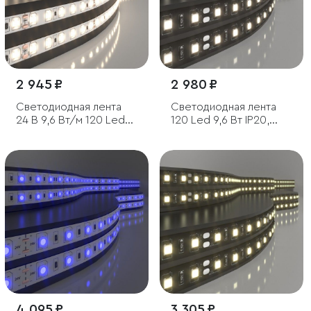
2 945 ₽
2 980 ₽
Светодиодная лента
Светодиодная лента
24 В 9,6 Вт/м 120 Led/
120 Led 9,6 Вт IP20,
м 2835 IP20, теплый
4200K дневной белый,
белый 3300K, 5 м
5 м
4 095 ₽
3 305 ₽