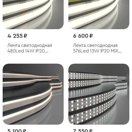
4 255 ₽
6 600 ₽
Лента светодиодная
Лента светодиодная
480Led 14W IP20
576Led 13W IP20 MIX
4200K дневной белый,
3300/6500 теплый
5м
белый/холодный
белый, 5м
5 100 ₽
7 550 ₽