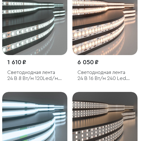
6500K, 5 м
1 610 ₽
6 050 ₽
Светодиодная лента
Светодиодная лента
24 В 8 Вт/м 120Led/м
24 В 16 Вт/м 240 Led/м
2116 IP20, холодный
2835 IP65, теплый
белый 6500K, 5 м
белый 3300K, 5 м