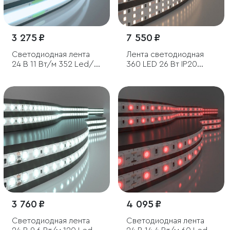
3 275 ₽
7 550 ₽
Светодиодная лента
Лента светодиодная
24 В 11 Вт/м 352 Led/м
360 LED 26 Вт IP20
COB IP20, холодный
трехрядная 3300К
белый 6500K, 5 м
теплый белый, 5м
3 760 ₽
4 095 ₽
Светодиодная лента
Светодиодная лента