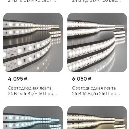
24 В 16 Вт/м 90 Led/м
24 В 9,6 Вт/м 120 Led/
5050+2835+2835 IP20,
м 2835 IP20, холодный
MIX RGB/теплый белый
белый 6500K, 5 м
3300K/холодный
белый 6500K, 5 м
4 095 ₽
6 050 ₽
Светодиодная лента
Светодиодная лента
24 В 14,4 Вт/м 60 Led/
24 В 16 Вт/м 240 Led/м
м 5050 IP65, теплый
2835 IP65, дневной
белый 3300K, 5 м
белый 4200K, 5 м