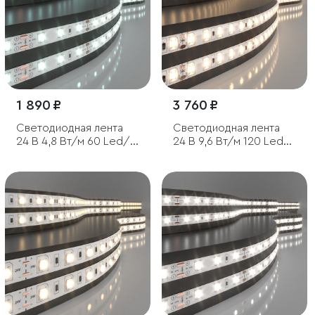
1 890 ₽
3 760 ₽
Светодиодная лента
Светодиодная лента
24 В 4,8 Вт/м 60 Led/м
24 В 9,6 Вт/м 120 Led/
2835 IP20, холодный
м 2835 IP65, теплый
белый 6500K, 5 м
белый 3300K, 5 м