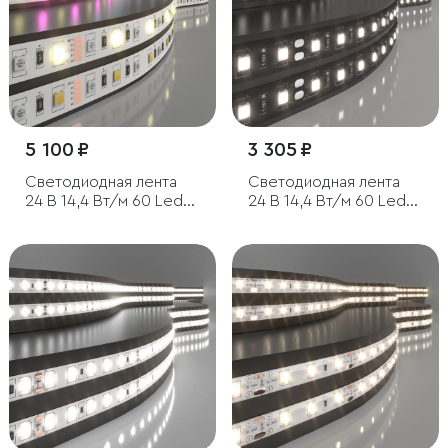
5 100 ₽
3 305 ₽
Светодиодная лента
Светодиодная лента
24 В 14,4 Вт/м 60 Led/
24 В 14,4 Вт/м 60 Led/
м 5050+5050 IP20, MIX
м 5050 IP20, дневной
RGB/теплый белый, 5 м
белый 4200K, Black, 5 м