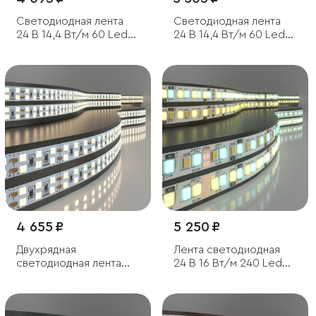
Светодиодная лента
Светодиодная лента
24 В 14,4 Вт/м 60 Led/
24 В 14,4 Вт/м 60 Led/
м 5050 IP65, синий, 5 м
м 5050 IP20, тёплый
белый 3300K, Black, 5 м
4 655 ₽
5 250 ₽
Двухрядная
Лента светодиодная
светодиодная лента
24 В 16 Вт/м 240 Led/м
240 LED 18 Вт IP20
2835+2835 IP20, MIX
4200К дневной белый,
теплый белый 3300K/
5м
холодный белый