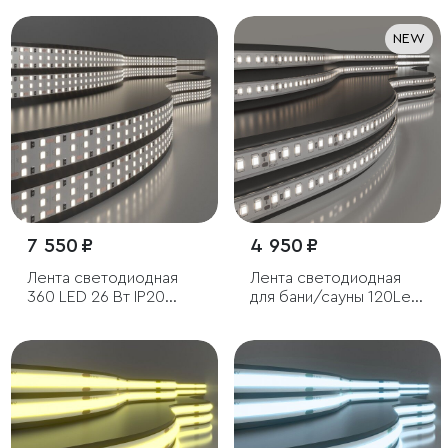
NEW
7 550 ₽
4 950 ₽
Лента светодиодная
Лента светодиодная
360 LED 26 Вт IP20
для бани/сауны 120Led
трехрядная 4200К
8W IP68 4000K
дневной белый, 5м
дневной белый, 5м