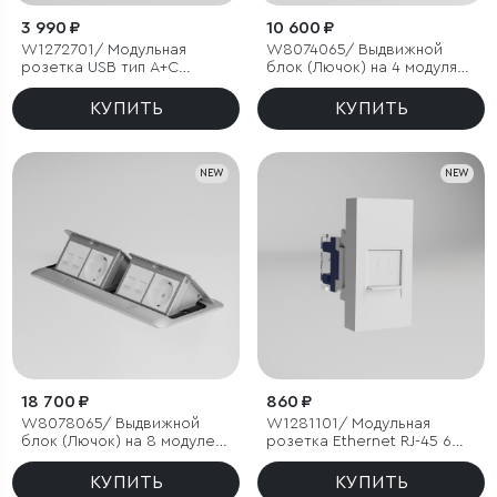
3 990 ₽
10 600 ₽
W1272701/ Модульная
W8074065/ Выдвижной
розетка USB тип A+C
блок (Лючок) на 4 модуля
45*22,5 (белый)
(серебряный)
КУПИТЬ
КУПИТЬ
NEW
NEW
18 700 ₽
860 ₽
W8078065/ Выдвижной
W1281101/ Модульная
блок (Лючок) на 8 модулей
розетка Ethernet RJ-45 6
(серебряный)
cat. 22,5*45 (белый)
КУПИТЬ
КУПИТЬ