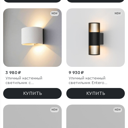
NEW
NEW
3 980 ₽
9 930 ₽
Уличный настенный
Уличный настенный
светильник с
светильник Entero
регулируемыми лучами
(35189/W) 3000K черный
BLADE 3000K белый
КУПИТЬ
КУПИТЬ
NEW
NEW