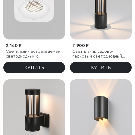
2 140 ₽
7 900 ₽
Светильник встраиваемый
Светильник садово-
светодиодный с
парковый светодиодный
антибликовой решеткой
Apart
Tetro 10W 4000K белый
КУПИТЬ
КУПИТЬ
IP44