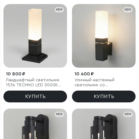
NEW
NEW
10 800 ₽
10 400 ₽
Ландшафтный светильник
Уличный настенный
1536 TECHNO LED 3000K
светильник со
чёрный IP54
светодиодами 1534
TECHNO LED 3000K чёрный
КУПИТЬ
КУПИТЬ
NEW
NEW