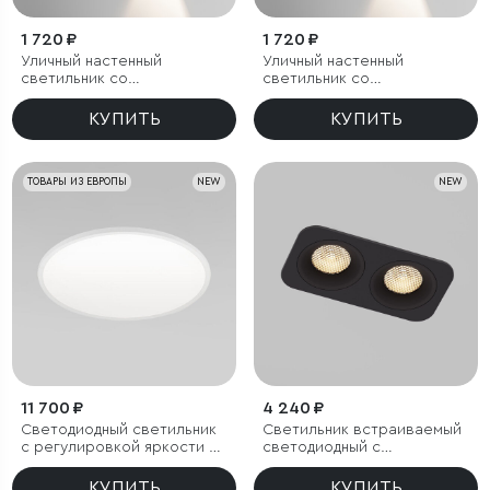
1 720 ₽
1 720 ₽
Уличный настенный
Уличный настенный
светильник со
светильник со
светодиодами Lenses
светодиодами Lenses
черный
серый
КУПИТЬ
КУПИТЬ
ТОВАРЫ ИЗ ЕВРОПЫ
NEW
NEW
11 700 ₽
4 240 ₽
Светодиодный светильник
Светильник встраиваемый
с регулировкой яркости и
светодиодный с
цветовой температуры
антибликовой решеткой
(3000/4000/6000К) IP54
Tetro 20W 3000K черный
КУПИТЬ
КУПИТЬ