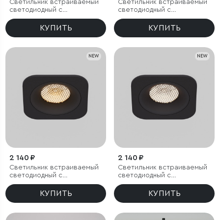
Светильник встраиваемый
Светильник встраиваемый
светодиодный с
светодиодный с
антибликовой решеткой
антибликовой решеткой
Tetro 20W 3000K белый
Tetro 20W 4000K белый
КУПИТЬ
КУПИТЬ
IP44
IP44
NEW
NEW
2 140 ₽
2 140 ₽
Светильник встраиваемый
Светильник встраиваемый
светодиодный с
светодиодный с
антибликовой решеткой
антибликовой решеткой
Tetro 10W 3000K черный
Tetro 10W 4000K черный
КУПИТЬ
КУПИТЬ
IP44
IP44