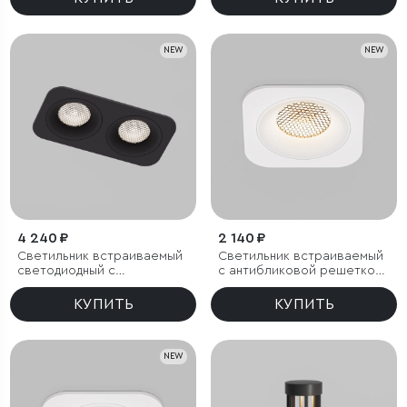
IP44
NEW
NEW
4 240 ₽
2 140 ₽
Светильник встраиваемый
Светильник встраиваемый
светодиодный с
с антибликовой решеткой
антибликовой решеткой
Tetro 10W 3000K белый
Tetro 20W 4000K черный
IP44
КУПИТЬ
КУПИТЬ
IP44
NEW