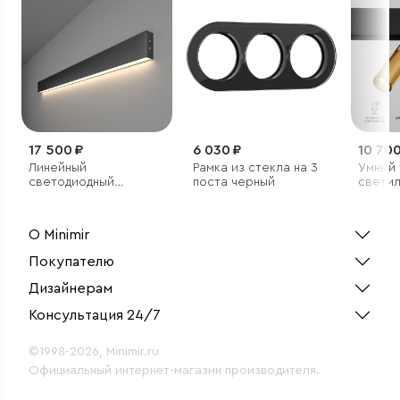
17 500 ₽
6 030 ₽
10 700
Линейный
Рамка из стекла на 3
Умный
светодиодный
поста черный
светил
накладной
2700-6
односторонний
Slim M
светильник 103см
О Minimir
20Вт 4200К черный
Покупателю
Дизайнерам
Консультация 24/7
©1998-2026, Minimir.ru
Официальный интернет-магазин производителя.