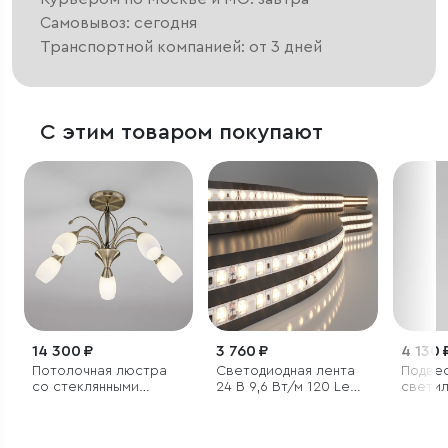
Самовывоз: сегодня
Транспортной компанией: от 3 дней
С этим товаром покупают
14 300 ₽
3 760 ₽
4 130 
Потолочная люстра
Светодиодная лента
Подве
со стеклянными
24 В 9,6 Вт/м 120 Led/
светил
плафонами
м 2835 IP65, теплый
белый 3300K, 5 м