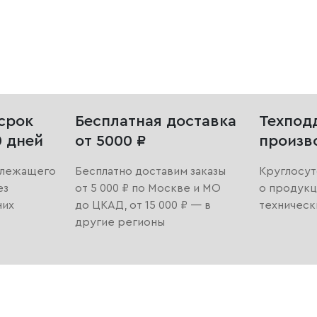
срок
Бесплатная доставка
Техпод
0 дней
от 5000 ₽
произв
длежащего
Бесплатно доставим заказы
Круглосут
ез
от 5 000 ₽ по Москве и МО
о продукц
них
до ЦКАД, от 15 000 ₽ — в
техническ
другие регионы