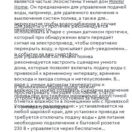
является частью Экосистемы Умный дом
Minimir
Home
. Он предназначен для управления подачей
воды, например, для удаленного включения и
выключения систем полива, а также для
перекрытия трубы водоснабжения в случае
Для защиты от протечек рекомендуется
необходимости.
использовать в паре с умным датчиком протечки,
который при обнаружении влаги передаёт
сигнал на электропривод, чтобы оперативно
перекрыть воду, и присылает push-уведомление
о событии на ваш смартфон.
Для управления системами полива
рекомендуется настроить сценарии умного
дома, которые позволят включать подачу воды с
привязкой к временному интервалу, времени
восхода и захода солнца и метеоусловиям. В
паре с умным датчиком температуры и
В приложении
Minimir Home
можно
влажности можно создавать сценарии включения
просматривать текущее состояние, статус
полива при достижении минимально допустимой
устройства и архив состояний за период.
отметки влажности в помещении или с привязкой
Установка и подключение: • устанавливается на
к температуре воздуха.
любой шаровой кран, для установки привода не
требуется отключать подачу воды • для питания
необходимо подключение к бытовой розетке
230 B • управляется через бесплатное