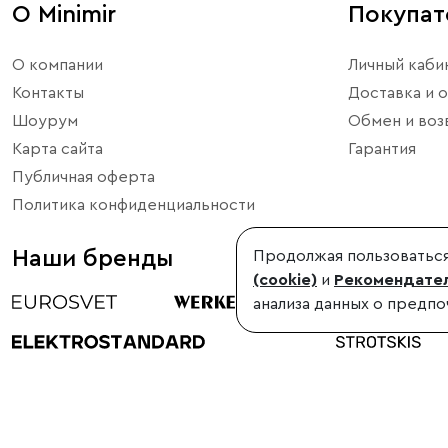
О Minimir
Покупа
О компании
Личный каби
Контакты
Доставка и о
Шоурум
Обмен и воз
Карта сайта
Гарантия
Публичная оферта
Политика конфиденциальности
Наши бренды
Продолжая пользоваться
(cookie)
и
Рекомендател
анализа данных о предпо
©1998-2026, Minimir.ru – официальный интернет-магазин произво
Использование материалов сайта без согласования запрещено