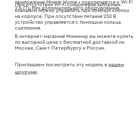
приложение Minimir Home • подключается к Wi-Fi
При отсутствии Wi-Fi соединения запорным
2,4 ГГц без дополнительного оборудования.
клапаном можно управлять при помощи кнопки
на корпусе. При отсутствии питания 230 B
устройство управляется с помощью кольца
сцепления.
В интернет-магазине Минимир вы можете купить
по выгодной цене с бесплатной доставкой по
Москве, Санкт-Петербургу и России.
Приглашаем посмотреть эту модель в
нашем
шоуруме
.