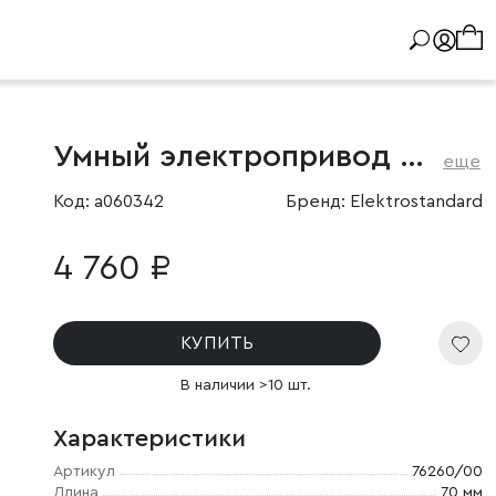
Умный электропривод для запорного крана
еще
Код: a060342
Бренд: Elektrostandard
4 760 ₽
КУПИТЬ
В наличии >10 шт.
Характеристики
Артикул
76260/00
Длина
70 мм