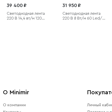
39 400 ₽
31 950 ₽
Светодиодная лента
Светодиодная лента
220 В 14,4 вт/м 120
220 В 8 Вт/м 60 Led/м
Led/м 2835 IP65,
2835 IP65, холодный
холодный белый
белый 6500K, 50 м
6500K, 50 м
О Minimir
Покупа
О компании
Личный каби