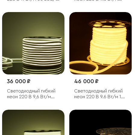
м 5050 IP65, RGB, 50 м
120 Led/м 2835 IP67,
односторонний
зеленый, 50 м
36 000 ₽
46 000 ₽
Светодиодный гибкий
Светодиодный гибкий
неон 220 В 9,6 Вт/м
неон 220 В 9.6 Вт/м 144
120 Led/м 2835 IP67,
Led 2835 IP67, круглый
односторонний
теплый белый 3300 K,
холодный белый
50 м
6500К, 50 м