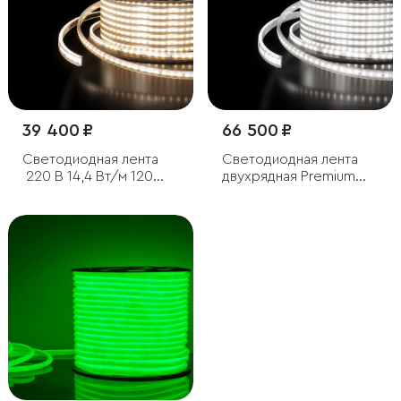
39 400 ₽
66 500 ₽
Светодиодная лента
Светодиодная лента
220 В 14,4 Вт/м 120
двухрядная Premium
Led/
220 В 18 Вт/м 180 Led/
м 2835 IP65, дневной белый
м 2835 IP65, холодный
4200K, 50 м
белый 6500K, 50 м