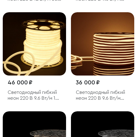
Led/м 5050 IP67,
120Led/м 2835 IP67,
односторонний RGB,
односторонний, синий,
50 м
50 м
46 000 ₽
36 000 ₽
Светодиодный гибкий
Светодиодный гибкий
неон 220 В 9.6 Вт/м 144
неон 220 В 9.6 Вт/м
Led/м 2835 IP67,
120 Led/м 2835 IP67,
круглый дневной белый
односторонний теплый
4200 K, 50 м
белый 3300 K, 50 м