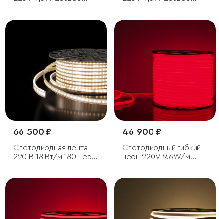
COB IP65 6500
COB IP65 4200
холодный белый, 50 м
дневной белый, 50 м
66 500 ₽
46 900 ₽
Светодиодная лента
Светодиодный гибкий
220 В 18 Вт/м 180 Led/
неон 220V 9.6W/м
м 2835 IP65, дневной
144Led/м 2835 IP67
белый 4200К, 50 м
круглый, красный, 50 м