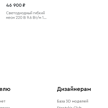
46 900 ₽
Светодиодный гибкий
неон 220 В 9.6 Вт/м 144
Led/м 2835 IP67,
круглый зеленый, 50 м
телю
Дизайнерам
нет
База 3D моделей