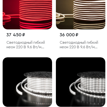
37 450 ₽
36 000 ₽
Светодиодный гибкий
Светодиодный гибкий
неон 220 В 9.6 Вт/м
неон 220 В 9.6 Вт/м
120 Led/м 2835 IP67,
120 Led/м 2835 IP67,
односторонний
односторонний
красный, 50 м
дневной белый 4200 K,
50 м