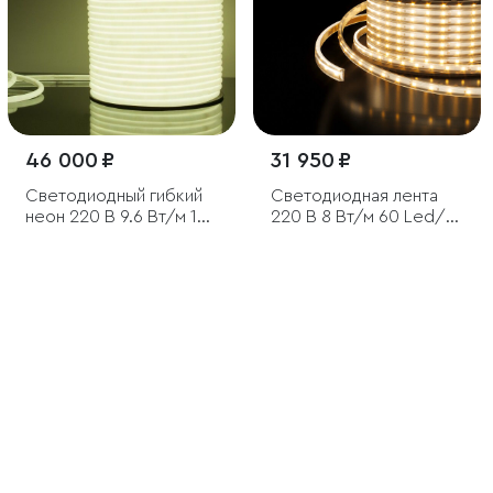
46 000 ₽
31 950 ₽
Светодиодный гибкий
Светодиодная лента
неон 220 В 9.6 Вт/м 144
220 В 8 Вт/м 60 Led/м
Led/м 2835 IP67,
2835 IP65, дневной
круглый холодный
белый 4200K, 50 м
белый 6500К, 50 м