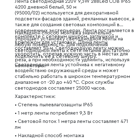
Лента светодиодная 220V 9,3W 288Led COB IP65
4200 дневной белый, 50 м
(95000/02) используется для декоративной
подсветки фасадов зданий, рекламных вывесок, а
также для создания световых композиций в
современных экстерьерах. Лента поставляется в
Накладной способ монтажа значительно
комплекте с сетевым шнуром, заглушкой и
упрощает установку светодиодной ленты на
крепежом для установки. Длина ленты
любую поверхность. Для подключения
составляет 50 м. Светодиодную ленту можно
светодиодной ленты к сети питания достаточно
укоротить, отрезав нужную часть в местах для
подключить ее к сетевому шнуру.
реза, а при необходимости удлинить, используя
Светодиодная лента устойчива к негативному
коннекторы.
воздействию окружающей среды и может
стабильно работать в широком температурном
диапазоне от -20 до +40 °C. Срок службы
светодиодов составляет 25000 часов.
Характеристики:
• Степень пылевлагозащиты IP65
• 1 метр ленты потребляет 9,3 Вт
• Световой поток 1 метра ленты составляет 471
лм
• Накладной способ монтажа