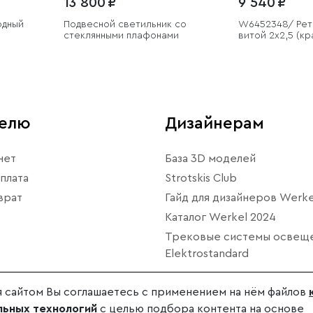
13 800 ₽
9 540 ₽
одный
Подвесной светильник со
W6452348/ Рет
стеклянными плафонами
витой 2х2,5 (кр
заказ 20 м
телю
Дизайнерам
нет
База 3D моделей
плата
Strotskis Club
врат
Гайд для дизайнеров Werke
Каталог Werkel 2024
Трековые системы освещ
Elektrostandard
 сайтом Вы соглашаетесь с применением на нём файлов
ьных технологий
с целью подбора контента на основе