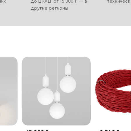
них
до ЦКАД, от 15 000 ₽ — в
техническ
другие регионы