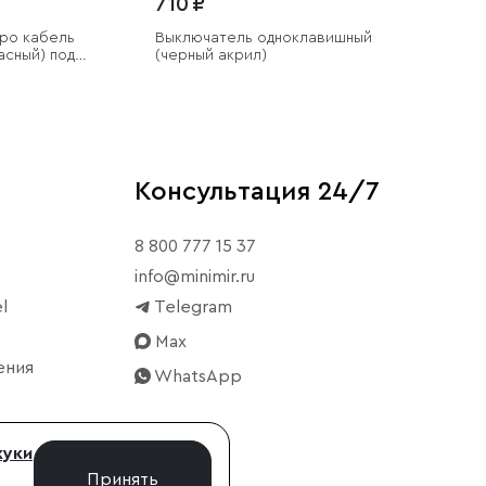
710 ₽
ро кабель
Выключатель одноклавишный
асный) под
(черный акрил)
Консультация 24/7
8 800 777 15 37
info@minimir.ru
l
Telegram
Max
ения
WhatsApp
куки
Принять