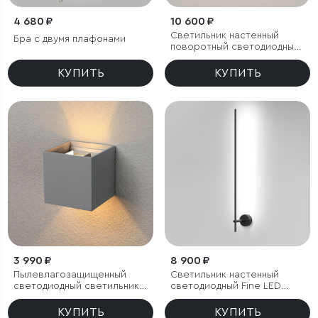
4 680 ₽
10 600 ₽
Светильник настенный
Бра с двумя плафонами
поворотный светодиодный
Luar 900 черный жемчуг
4000K
КУПИТЬ
КУПИТЬ
3 990 ₽
8 900 ₽
Пылевлагозащи
щенный
Светильник настенный
светодиодный светильник с
светодиодный Fine LED
регулируемым углом
4000К
рассеивания Winner серый
КУПИТЬ
КУПИТЬ