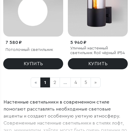
7 580 ₽
5 940 ₽
Уличный настенный
Потолочный светильник
светильник Roil чёрный IP54
КУПИТЬ
КУПИТЬ
«
1
2
...
4
5
»
Настенные светильники в современном стиле
помогают расставлять необходимые световые
акценты и создают особенную уютную атмосферу.
Современные настенные светильники в стилях лофт,
эко, минимализм, хайтек могут быть очень разными по