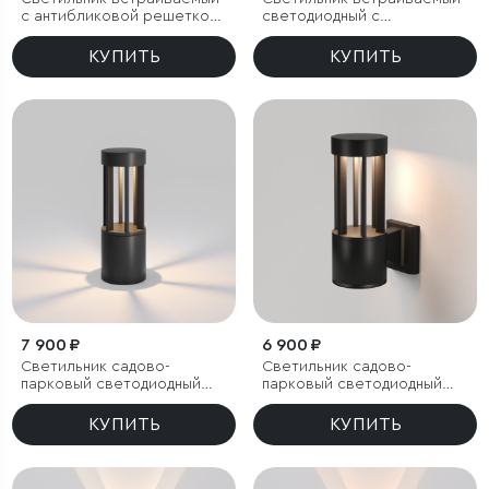
с антибликовой решеткой
светодиодный с
Tetro 10W 3000K белый
антибликовой решеткой
IP44
Tetro 10W 4000K белый
КУПИТЬ
КУПИТЬ
IP44
7 900 ₽
6 900 ₽
Светильник садово-
Светильник садово-
парковый светодиодный
парковый светодиодный
Apart
Apart
КУПИТЬ
КУПИТЬ