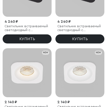
4 240 ₽
4 240 ₽
Светильник встраиваемый
Светильник встраиваемый
светодиодный с
светодиодный с
антибликовой решеткой
антибликовой решеткой
Tetro 20W 3000K черный
Tetro 20W 4000K черный
КУПИТЬ
КУПИТЬ
IP44
IP44
NEW
NEW
2 140 ₽
2 140 ₽
Светильник встраиваемый
Светильник встраиваемый