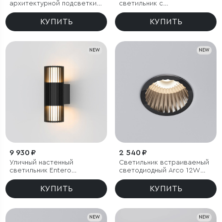
архитектурной подсветки
светильник с
BLADE 3000K черный IP54
регулируемыми лучами
BLADE 3000K белый
КУПИТЬ
КУПИТЬ
NEW
NEW
9 930 ₽
2 540 ₽
Уличный настенный
Светильник встраиваемый
светильник Entero
светодиодный Arco 12W
(35189/W) 3000K черный
3000K черный жемчуг IP44
КУПИТЬ
КУПИТЬ
NEW
NEW