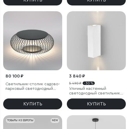
КУПИТЬ
КУПИТЬ
IP44
IP44
80 100 ₽
3 840 ₽
5 490 ₽
- 30 %
Светильник-столик садово-
парковый светодиодный
Уличный настенный
Firenze черный
светодиодный светильник
Blaze LED IP65
КУПИТЬ
КУПИТЬ
ТОВАРЫ ИЗ ЕВРОПЫ
NEW