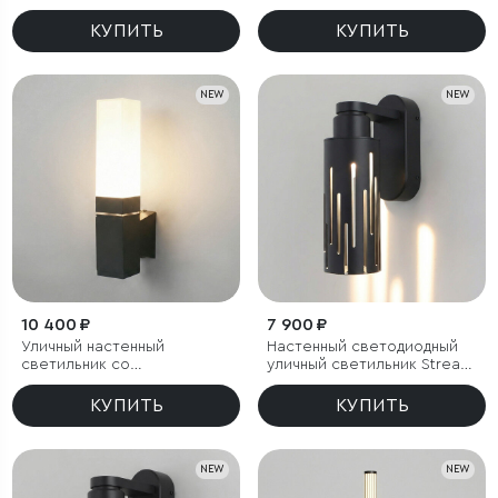
LED 3000K чёрный
чёрный IP54
КУПИТЬ
КУПИТЬ
NEW
NEW
10 400 ₽
7 900 ₽
Уличный настенный
Настенный светодиодный
светильник со
уличный светильник Streak
светодиодами 1534
3000K IP65
TECHNO LED 3000K чёрный
КУПИТЬ
КУПИТЬ
NEW
NEW