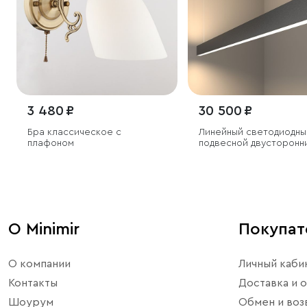
3 480 ₽
30 500 ₽
Бра классическое с
Линейный светодиодны
плафоном
подвесной двусторонн
светильник 128см 50Вт
4200К черный
О Minimir
Покупа
О компании
Личный каби
Контакты
Доставка и о
Шоурум
Обмен и воз