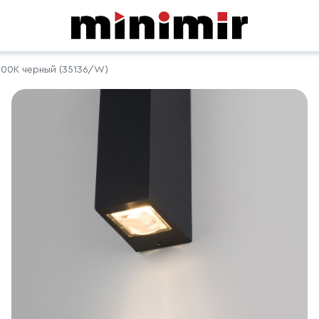
000K черный (35136/W)