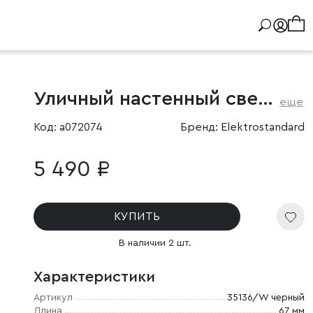
Уличный настенный светильник Blaze LED 3000K черный IP65
еще
Код: a072074
Бренд: Elektrostandard
5 490 ₽
КУПИТЬ
В наличии 2 шт.
Характеристики
Артикул
35136/W черный
Длина
67 мм