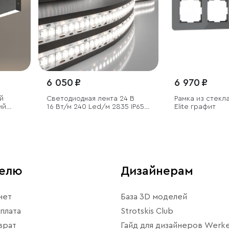
6 050 ₽
6 970 ₽
й
Светодиодная лента 24 В
Рамка из стекла
ий
16 Вт/м 240 Led/м 2835 IP65,
Elite графит
дневной белый 4200K, 5 м
телю
Дизайнерам
нет
База 3D моделей
плата
Strotskis Club
врат
Гайд для дизайнеров Werke