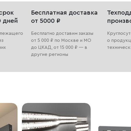
срок
Бесплатная доставка
Техпод
0 дней
от 5000 ₽
произв
длежащего
Бесплатно доставим заказы
Круглосут
ез
от 5 000 ₽ по Москве и МО
о продукц
них
до ЦКАД, от 15 000 ₽ — в
техническ
другие регионы