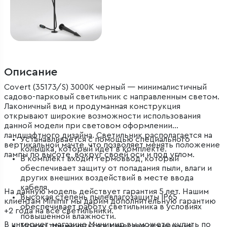
Описание
Covert (35173/S) 3000K черный — минималистичный
садово-парковый светильник с направленным светом.
Лаконичный вид и продуманная конструкция
открывают широкие возможности использования
данной модели при световом оформлении
ландшафтного дизайна. Светильник располагается на
Устанавливается с помощью специального
вертикальной мачте, что позволяет менять положение
колышка, который идет в комплекте.
лампы по высоте, вокруг своей оси и под углом.
В комплект входит гермоввод, который
обеспечивает защиту от попадания пыли, влаги и
других внешних воздействий в месте ввода
кабеля.
На данную модель действует гарантия 5 лет. Нашим
Высокая степень пылевлагозащиты IP65
клиентам Minimir мы дарим дополнительную гарантию
обеспечивает работу светильника в условиях
+2 года на все светильники.
повышенной влажности.
В интернет-магазине Минимир вы можете купить по
Может применяться в качестве освещения