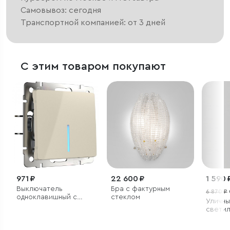
Самовывоз: сегодня
Транспортной компанией: от 3 дней
С этим товаром покупают
971 ₽
22 600 ₽
1 590 
Выключатель
Бра с фактурным
6 870 ₽
одноклавишный с
стеклом
Уличны
подсветкой (слоновая
светил
кость)