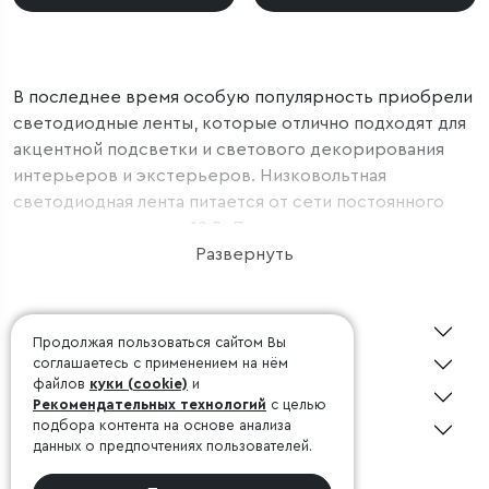
В последнее время особую популярность приобрели
светодиодные ленты, которые отлично подходят для
акцентной подсветки и светового декорирования
интерьеров и экстерьеров. Низковольтная
светодиодная лента питается от сети постоянного
тока с напряжением 12 В. Для подключения ее к сети
питания 220 В применяется понижающий
Развернуть
трансформатор, или блок питания. Трансформаторы
выпускаются в трех вариантах исполнения корпуса:
О Minimir
пластиковый компактный, перфорированный и
Продолжая пользоваться сайтом Вы
герметичный алюминиевый. Самым
Покупателю
соглашаетесь с применением на нём
распространенным является перфорированный
файлов
куки (cookie)
и
Дизайнерам
Рекомендательных технологий
с целью
трансформатор, который широко используется в
подбора контента на основе анализа
Консультация 24/7
жилых помещениях и офисах. В трансформаторах с
данных о предпочтениях пользователей.
перфорированным алюминиевым корпусом
©1998-2026, Minimir.ru