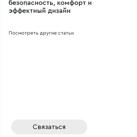
безопасность, комфорт и
эффектный дизайн
Посмотреть другие статьи
Профессионально проектируете интерьеры
и ландшафты занимаетесь светодизайном?
Узнайте подробнее о выгодных условиях
сотрудничества
для профессионалов
Связаться