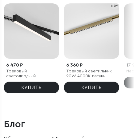
NEW
6 470 ₽
6 360 ₽
17 90
Трековый
Трековый светильник
Наст
светодиодный
20W 4000K латунь
светильник для
85529/01 система Лайн
однофазного
КУПИТЬ
КУПИТЬ
шинопровода X-Line
20W 4200K черный
матовый
Блог