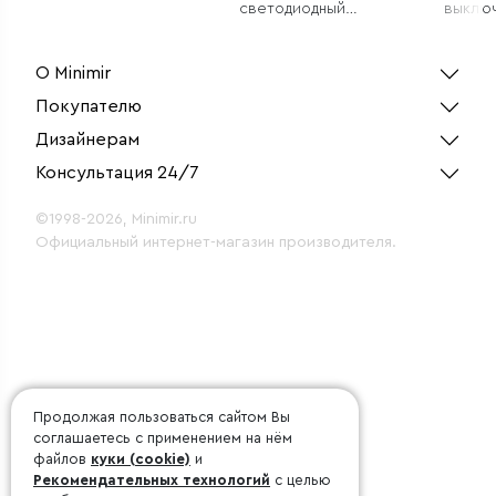
светодиодный
выклю
светильник
однок
(белый
О Minimir
Покупателю
Дизайнерам
Консультация 24/7
©1998-2026, Minimir.ru
Официальный интернет-магазин производителя.
Продолжая пользоваться сайтом Вы
соглашаетесь с применением на нём
файлов
куки (cookie)
и
Рекомендательных технологий
с целью