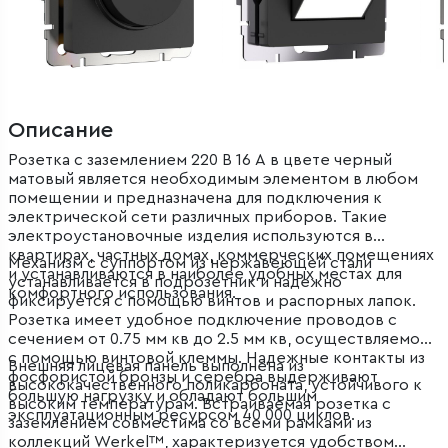
Описание
Розетка с заземлением 220 В 16 A в цвете черный
матовый является необходимым элементом в любом
помещении и предназначена для подключения к
электрической сети различных приборов. Такие
электроустановочные изделия используются в
квартирах, частных домах, коммерческих помещениях
Механизм с суппортом из нержавеющей стали
и устанавливаются в наиболее удобных местах для
устанавливается в подрозетник и надежно
комфортного использования.
фиксируется с помощью винтов и распорных лапок.
Розетка имеет удобное подключение проводов с
сечением от 0.75 мм кв до 2.5 мм кв, осуществляемое
с помощью винтовой клеммы. Надежные контакты из
Внешняя лицевая панель выполнена из
фосфористой бронзы и серебра выдерживают
высококачественного поликарбоната, устойчивого к
большую нагрузку и обладают большим
высоким температурам. Встраиваемая розетка с
эксплуатационным ресурсом 40 000 циклов.
заземлением совместима со всеми рамками из
коллекций Werkel™, характеризуется удобством