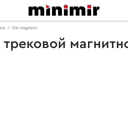
ния
Flat Magnetic
трековой магнитно