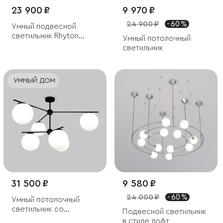
23 900 ₽
9 970 ₽
24 900 ₽
- 60 %
Умный подвесной
светильник Rhyton
Умный потолочный
60167/6 латунь
светильник
УМНЫЙ ДОМ
31 500 ₽
9 580 ₽
24 000 ₽
- 60 %
Умный потолочный
светильник со
Подвесной светильник
стеклянными
в стиле лофт