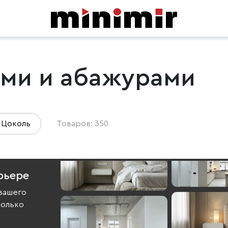
ами и абажурами
Цоколь
Товаров: 350
рьере
вашего
колько