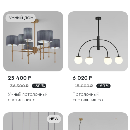
УМНЫЙ ДОМ
25 400 ₽
6 020 ₽
36 300 ₽
- 30 %
15 000 ₽
- 60 %
Умный потолочный
Потолочный
светильник с
светильник со
тканевыми абажурами
стеклянным плафоном
NEW