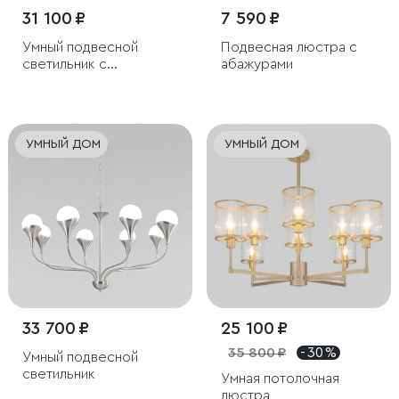
31 100 ₽
7 590 ₽
Умный подвесной
Подвесная люстра с
светильник с
абажурами
хрусталем Eurosvet
Amantea 10122/6
УМНЫЙ ДОМ
УМНЫЙ ДОМ
33 700 ₽
25 100 ₽
35 800 ₽
- 30 %
Умный подвесной
светильник
Умная потолочная
люстра