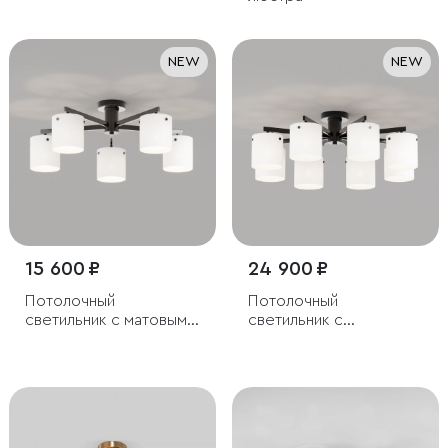
NEW
NEW
15 600 ₽
24 900 ₽
Потолочный
Потолочный
светильник с матовыми
светильник с
стеклянными
плафонами из матового
плафонами
стекла