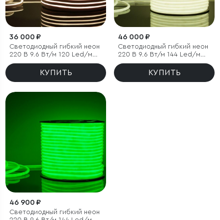
36 000 ₽
46 000 ₽
Светодиодный гибкий неон
Светодиодный гибкий неон
220 В 9.6 Вт/м 120 Led/м
220 В 9.6 Вт/м 144 Led/м
2835 IP67, односторонний
2835 IP67, круглый
дневной белый 4200 K, 50
холодный белый 6500К, 50
КУПИТЬ
КУПИТЬ
м
м
46 900 ₽
Светодиодный гибкий неон