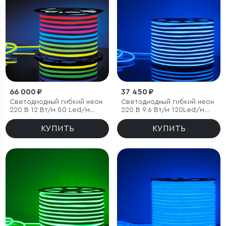
66 000 ₽
37 450 ₽
Светодиодный гибкий неон
Светодиодный гибкий неон
220 В 12 Вт/м 80 Led/м
220 В 9.6 Вт/м 120Led/м
5050 IP67, односторонний
2835 IP67, односторонний,
RGB, 50 м
синий, 50 м
КУПИТЬ
КУПИТЬ