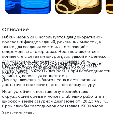
Описание
Гибкий неон 220 В используется для декоративной
подсветки фасадов зданий, рекламных вывесок, а
также для создания световых композиций в
современных экстерьерах. Неон поставляется в
комплекте с сетевым шнуром, заглушкой и крепежом
для установки. Длина неона составляет 50 м.
Накладной способ монтажа значительно упрощает
Светодиодный неон можно укоротить, отрезав
установку светодиодной ленты на любую
нужную часть в местах для реза, а при необходимости
поверхность.
удлинить, используя коннекторы.
Для подключения гибкого неона к сети питания
достаточно подключить его к сетевому шнуру.
Неон устойчив к негативному воздействию
окружающей среды и может стабильно работать в
широком температурном диапазоне от -20 до +45 °C.
Срок службы светодиодов составляет 15000 часов.
Характеристики: