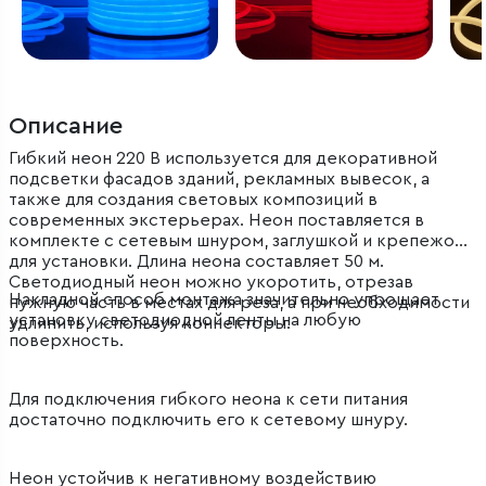
Описание
Гибкий неон 220 В используется для декоративной
подсветки фасадов зданий, рекламных вывесок, а
также для создания световых композиций в
современных экстерьерах. Неон поставляется в
комплекте с сетевым шнуром, заглушкой и крепежом
для установки. Длина неона составляет 50 м.
Светодиодный неон можно укоротить, отрезав
Накладной способ монтажа значительно упрощает
нужную часть в местах для реза, а при необходимости
установку светодиодной ленты на любую
удлинить, используя коннекторы.
поверхность.
Для подключения гибкого неона к сети питания
достаточно подключить его к сетевому шнуру.
Неон устойчив к негативному воздействию