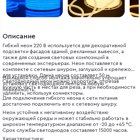
Описание
Гибкий неон 220 В используется для декоративной
подсветки фасадов зданий, рекламных вывесок, а
также для создания световых композиций в
современных экстерьерах. Неон поставляется в
комплекте с сетевым шнуром, заглушкой и крепежом
для установки. Длина неона составляет 50 м.
Накладной способ монтажа значительно упрощает
Светодиодный неон можно укоротить, отрезав
установку светодиодной ленты на любую
нужную часть в местах для реза, а при необходимости
поверхность.
удлинить, используя коннекторы.
Для подключения гибкого неона к сети питания
достаточно подключить его к сетевому шнуру.
Неон устойчив к негативному воздействию
окружающей среды и может стабильно работать в
широком температурном диапазоне от -20 до +45 °C.
Срок службы светодиодов составляет 15000 часов.
Характеристики: