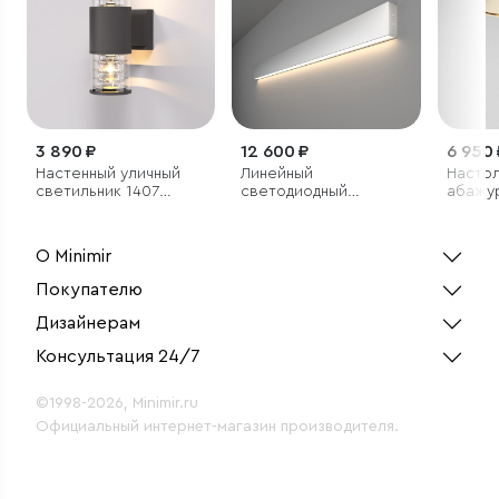
3 890 ₽
12 600 ₽
6 950 
Настенный уличный
Линейный
Настол
светильник 1407
светодиодный
абажу
Techno черный IP54
накладной
односторонний
светильник 103см
О Minimir
20Вт 4200К
серебряный
Покупателю
Дизайнерам
Консультация 24/7
©1998-2026, Minimir.ru
Официальный интернет-магазин производителя.