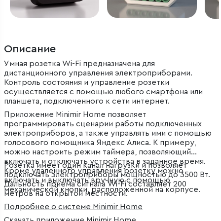
Описание
Умная розетка Wi-Fi предназначена для
дистанционного управления электроприборами.
Контроль состояния и управление розетки
осуществляется с помощью любого смартфона или
планшета, подключенного к сети интернет.
Приложение Minimir Home позволяет
программировать сценарии работы подключенных
электроприборов, а также управлять ими с помощью
голосового помощника Яндекс Алиса. К примеру,
можно настроить режим таймера, позволяющий
включать и отключать устройства в заданное время.
Розетка имеет один канал нагрузки и позволяет
Кроме удаленного управления розетку можно
подключать электроприборы мощностью до 3500 Вт.
включать и выключать вручную с помощью
Дальность приема сигнала Wi-Fi составляет 200
механической кнопки, расположенной на корпусе.
метров на открытой местности.
Подробнее о системе Minimir Home
Скачать приложение Minimir Home