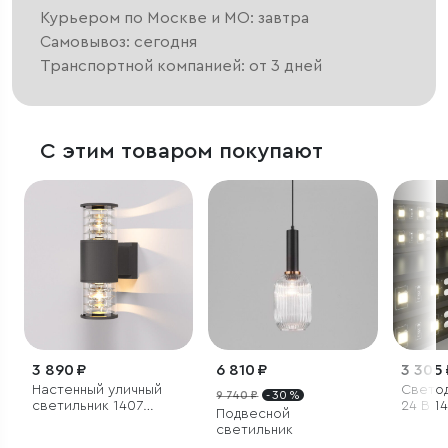
Курьером по Москве и МО: завтра
Самовывоз: сегодня
Транспортной компанией: от 3 дней
С этим товаром покупают
3 890 ₽
6 810 ₽
3 305 
Настенный уличный
Светод
9 740 ₽
- 30 %
светильник 1407
24 В 1
Подвесной
Techno черный IP54
м 5050
светильник
белый 