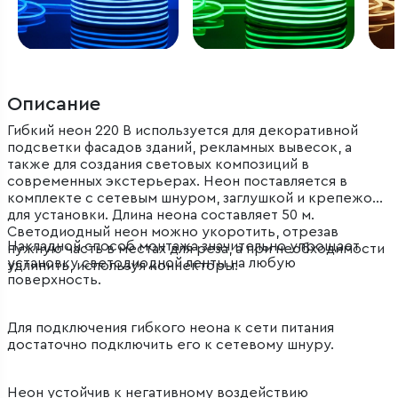
Описание
Гибкий неон 220 В используется для декоративной
подсветки фасадов зданий, рекламных вывесок, а
также для создания световых композиций в
современных экстерьерах. Неон поставляется в
комплекте с сетевым шнуром, заглушкой и крепежом
для установки. Длина неона составляет 50 м.
Светодиодный неон можно укоротить, отрезав
Накладной способ монтажа значительно упрощает
нужную часть в местах для реза, а при необходимости
установку светодиодной ленты на любую
удлинить, используя коннекторы.
поверхность.
Для подключения гибкого неона к сети питания
достаточно подключить его к сетевому шнуру.
Неон устойчив к негативному воздействию