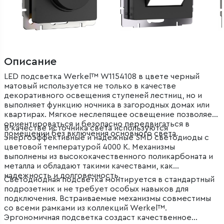
Описание
LED подсветка Werkel™ W1154108 в цвете черный
матовый используется не только в качестве
декоративного освещения ступеней лестниц, но и
выполняет функцию ночника в загородных домах или
квартирах. Мягкое неслепящее освещение позволяет
ориентироваться и безопасно передвигаться в
В качестве источника света используются
помещении без включения основного света.
энергоэффективные и надежные SMD светодиоды с
цветовой температурой 4000 K. Механизмы
выполнены из высококачественного поликарбоната и
металла и обладают такими качествами, как
надежность и долговечность.
Светодиодная подсветка монтируется в стандартный
подрозетник и не требует особых навыков для
подключения. Встраиваемые механизмы совместимы
со всеми рамками из коллекций Werkel™.
Эргономичная подсветка создаст качественное