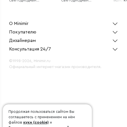
светодиодный
светодиодный
полож
светильник для
светильник
двухк
однофазного
Vintag
шинопровода Klips
матов
белый 15W 4200K
(1 шт.)
О Minimir
Покупателю
Дизайнерам
Консультация 24/7
©1998-2026, Minimir.ru
Официальный интернет-магазин производителя.
Продолжая пользоваться сайтом Вы
соглашаетесь с применением на нём
файлов
куки (cookie)
и