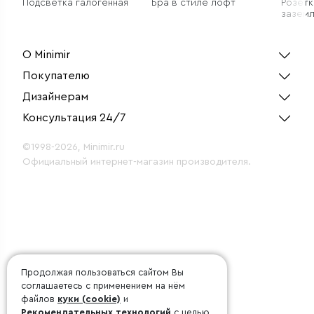
Подсветка галогенная
Бра в стиле лофт
Розетк
заземл
черны
W5072
О Minimir
Покупателю
Дизайнерам
Консультация 24/7
©1998-2026, Minimir.ru
Официальный интернет-магазин производителя.
Продолжая пользоваться сайтом Вы
соглашаетесь с применением на нём
файлов
куки (cookie)
и
Рекомендательных технологий
с целью