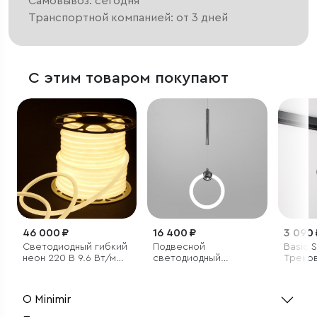
Самовывоз: сегодня
Транспортной компанией: от 3 дней
С этим товаром покупают
46 000 ₽
16 400 ₽
3 090 
Светодиодный гибкий
Подвесной
Basic 
неон 220 В 9.6 Вт/м
светодиодный
Треко
144 Led/м 2835 IP67,
светильник
свети
круглый дневной
4200K
белый 4200 K, 50 м
О Minimir