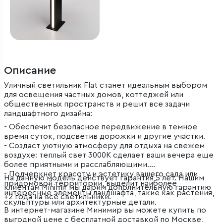
Описание
Уличный светильник Flat станет идеальным выбором
для освещения частных домов, коттеджей или
общественных пространств и решит все задачи
ландшафтного дизайна:
- Обеспечит безопасное передвижение в темное
время суток, подсветив дорожки и другие участки.
- Создаст уютную атмосферу для отдыха на свежем
воздухе: теплый свет 3000K сделает ваши вечера еще
более приятными и расслабляющими.
- Подчеркнет красоту и эстетику вашего сада или
На данную модель действует гарантия 5 лет. Нашим
придомовой территории, выделит наиболее
клиентам Minimir мы дарим дополнительную гарантию
интересные элементы ландшафта, такие как растения,
+2 года на все светильники.
скульптуры или архитектурные детали.
В интернет-магазине Минимир вы можете купить по
выгодной цене с бесплатной доставкой по Москве,