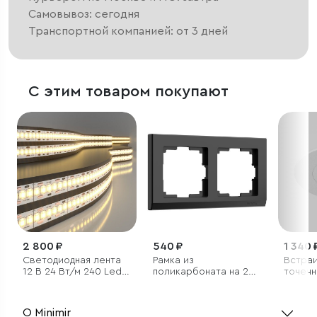
Самовывоз: сегодня
Транспортной компанией: от 3 дней
С этим товаром покупают
2 800 ₽
540 ₽
1 340 
Светодиодная лента
Рамка из
Встра
12 В 24 Вт/м 240 Led/
поликарбоната на 2
точечн
м 2835 IP20, теплый
поста Stark черный
белый 3300 K, 5 м
О Minimir