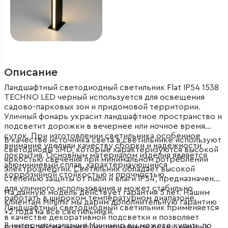
Описание
Ландшафтный светодиодный светильник Flat IP54 1538
TECHNO LED черный используется для освещения
садово-парковых зон и придомовой территории.
Уличный фонарь украсит ландшафтное пространство и
подсветит дорожки в вечернее или ночное время
суток. При изготовлении светильника особенное
В качестве источника света в светильнике используют
внимание уделили качеству сборки и надежности
светодиоды SMD, которые характеризуются высокой
покрытия. Основным материалом изделия является
яркостью свечения при минимальном потреблении
алюминиевый сплав, характеризующийся
электроэнергии. Светильник обладает высокой
коррозийной стойкостью и прочностью.
степенью защиты от пыли и влаги IP54, предназначен
для уличного использования и может стабильно
На данную модель действует гарантия 5 лет. Нашим
работать в широком температурном диапазоне.
клиентам Minimir мы дарим дополнительную гарантию
Ландшафтный светодиодный светильник применяется
+2 года на все светильники.
в качестве декоративной подсветки и позволяет
В интернет-магазине Минимир вы можете купить по
создать эффектное функциональное освещение на