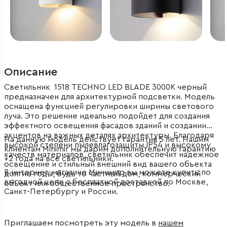
Описание
Светильник 1518 TECHNO LED BLADE 3000K черный
предназначен для архитектурной подсветки. Модель
оснащена функцией регулировки ширины светового
луча. Это решение идеально подойдет для создания
эффектного освещения фасадов зданий и создании
акцентов на важных деталях архитектуры. Благодаря
На данную модель действует гарантия 5 лет. Нашим
высокой степени пылевлагозащиты IP54 и высокому
клиентам Minimir мы дарим дополнительную гарантию
качеств материалов, светильник обеспечит надежное
+2 года на все светильники.
освещение и стильный внешний вид вашего объекта
В интернет-магазине Минимир вы можете купить по
долгие годы, будь то частный дом, коммерческий
выгодной цене с бесплатной доставкой по Москве,
объект или общественное пространство.
Санкт-Петербургу и России.
Приглашаем посмотреть эту модель в
нашем