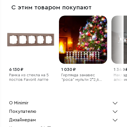
С этим товаром покупают
6 130 ₽
1 030 ₽
1 340 
Рамка из стекла на 5
Гирлянда занавес
Накла
постов Favorit латте
"роса" мульти 2*2,6М
алюми
IP20
профил
светод
О Minimir
Покупателю
Дизайнерам