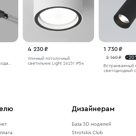
4 230 ₽
1 730 ₽
2 160 ₽
- 20
Уличный потолочный
вода
светильник Light 26231 IP54
Встраиваемый 
светодиодный 
Diffe
телю
Дизайнерам
нет
База 3D моделей
плата
Strotskis Club