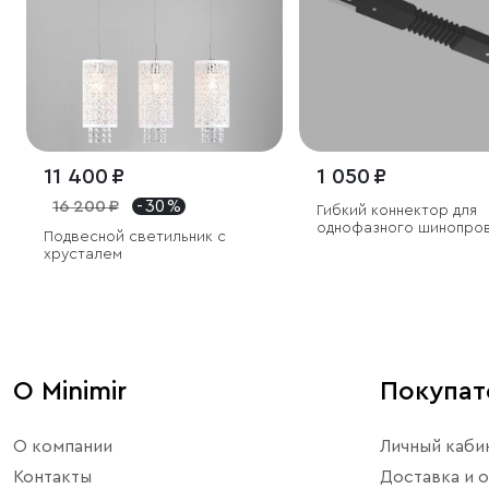
11 400 ₽
1 050 ₽
16 200 ₽
- 30 %
Гибкий коннектор для
однофазного шинопро
Подвесной светильник с
черный
хрусталем
О Minimir
Покупа
О компании
Личный каби
Контакты
Доставка и о