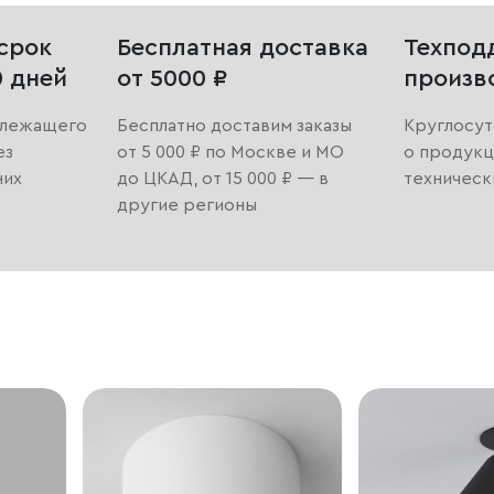
срок
Бесплатная доставка
Техпод
0 дней
от 5000 ₽
произв
длежащего
Бесплатно доставим заказы
Круглосут
ез
от 5 000 ₽ по Москве и МО
о продукц
них
до ЦКАД, от 15 000 ₽ — в
техническ
другие регионы