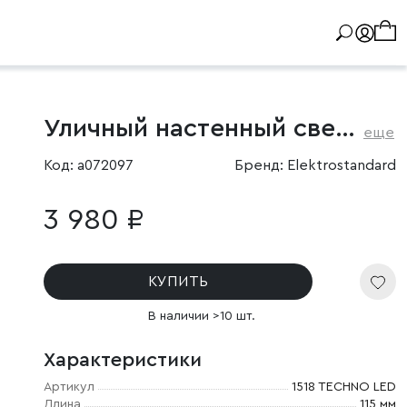
Уличный настенный светильник с регулируемыми лучами BLADE 3000K белый
еще
Код: a072097
Бренд: Elektrostandard
3 980 ₽
КУПИТЬ
В наличии >10 шт.
Характеристики
Артикул
1518 TECHNO LED
Длина
115 мм