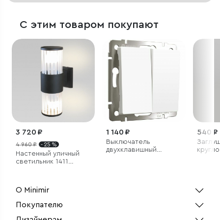
С этим товаром покупают
3 720 ₽
1 140 ₽
540 ₽
Выключатель
Заглуш
4 960 ₽
- 25 %
двухклавишный
кругло
Настенный уличный
проходной (белый
неона F
светильник 1411
матовый)
TECHNO чёрный IP54
О Minimir
Покупателю
Дизайнерам