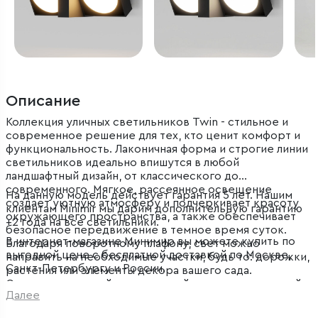
Описание
Коллекция уличных светильников Twin - стильное и
современное решение для тех, кто ценит комфорт и
функциональность. Лаконичная форма и строгие линии
светильников идеально впишутся в любой
ландшафтный дизайн, от классического до
современного. Мягкое, рассеянное освещение
На данную модель действует гарантия 5 лет. Нашим
создает уютную атмосферу и подчеркивает красоту
клиентам Minimir мы дарим дополнительную гарантию
окружающего пространства, а также обеспечивает
+2 года на все светильники.
безопасное передвижение в темное время суток.
В интернет-магазине Минимир вы можете купить по
Благодаря поворотному плафону, свет можно
выгодной цене с бесплатной доставкой по Москве,
направить на необходимые участки, будь то: дорожки,
Санкт-Петербургу и России.
растения или элементы декора вашего сада.
Светильники устойчивы к воздействию окружающей
Далее
среды и прослужат вам долгие годы.