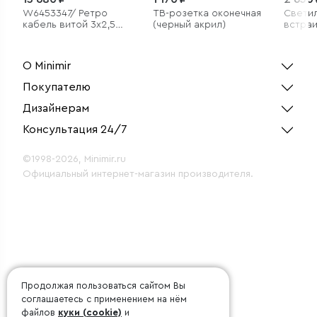
W6453347/ Ретро
ТВ-розетка оконечная
Свети
кабель витой 3х2,5
(черный акрил)
встра
(золотой песок) под
светод
заказ 20 м
белый
О Minimir
Покупателю
Дизайнерам
Консультация 24/7
©1998-2026, Minimir.ru
Официальный интернет-магазин производителя.
Продолжая пользоваться сайтом Вы
соглашаетесь с применением на нём
файлов
куки (cookie)
и