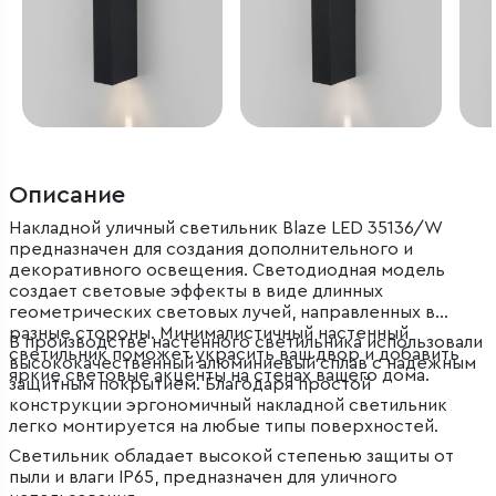
Описание
Накладной уличный светильник Blaze LED 35136/W
предназначен для создания дополнительного и
декоративного освещения. Светодиодная модель
создает световые эффекты в виде длинных
геометрических световых лучей, направленных в
разные стороны. Минималистичный настенный
В производстве настенного светильника использовали
светильник поможет украсить ваш двор и добавить
высококачественный алюминиевый сплав с надежным
яркие световые акценты на стенах вашего дома.
защитным покрытием. Благодаря простой
конструкции эргономичный накладной светильник
легко монтируется на любые типы поверхностей.
Светильник обладает высокой степенью защиты от
пыли и влаги IP65, предназначен для уличного