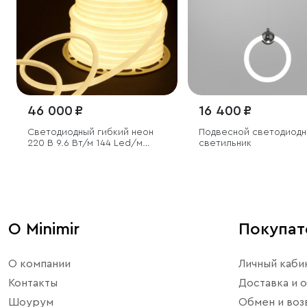
46 000 ₽
16 400 ₽
Светодиодный гибкий неон
Подвесной светодиодн
220 В 9.6 Вт/м 144 Led/м
светильник
2835 IP67, круглый дневной
белый 4200 K, 50 м
О Minimir
Покупа
О компании
Личный каби
Контакты
Доставка и о
Шоурум
Обмен и воз