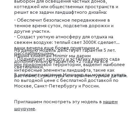
выбором для освещения частных домов,
коттеджей или общественных пространств и
решит все задачи ландшафтного дизайна:
- Обеспечит безопасное передвижение в
темное время суток, подсветив дорожки и
другие участки.
- Создаст уютную атмосферу для отдыха на
свежем воздухе: теплый свет 3000K сделает
ваши вечера еще более приятными и
На данную модель действует гарантия 5 лет.
расслабляющими.
Нашим клиентам Minimir мы дарим
- Подчеркнет красоту и эстетику вашего сада
дополнительную гарантию +2 года на все
или придомовой территории, выделит наиболее
светильники.
интересные элементы ландшафта, такие как
В интернет-магазине Минимир вы можете купить
растения, скульптуры или архитектурные детали.
по выгодной цене с бесплатной доставкой по
Москве, Санкт-Петербургу и России.
Приглашаем посмотреть эту модель в
нашем
шоуруме
.