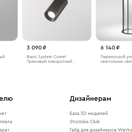
3 090 ₽
6 140 ₽
ый
Basic System Comel
Переносной ул
Трековый поворотный
светильник св
светильник 10W 4200K
Ritz черный
черный
телю
Дизайнерам
нет
База 3D моделей
плата
Strotskis Club
врат
Гайд для дизайнеров Werke