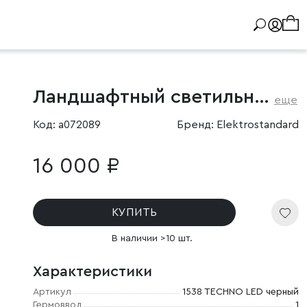
Ландшафтный светильник уличный Flat 3000K чёрный
еще
Код: a072089
Бренд: Elektrostandard
16 000 ₽
КУПИТЬ
В наличии >10 шт.
Характеристики
Артикул
1538 TECHNO LED черный
Гермоввод
1