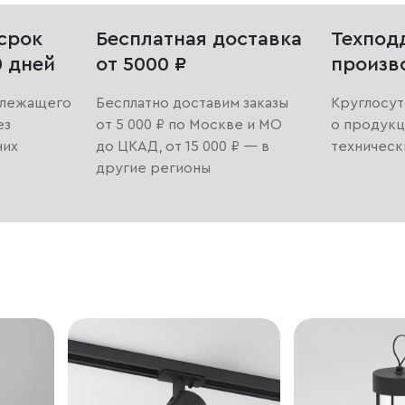
срок
Бесплатная доставка
Техпод
0 дней
от 5000 ₽
произв
длежащего
Бесплатно доставим заказы
Круглосут
ез
от 5 000 ₽ по Москве и МО
о продукц
них
до ЦКАД, от 15 000 ₽ — в
техническ
другие регионы