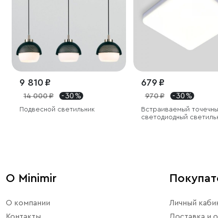
9 810 ₽
679 ₽
14 000 ₽
- 30 %
970 ₽
- 30 %
Подвесной светильник
Встраиваемый точечн
светодиодный светиль
О Minimir
Покупа
О компании
Личный каби
Контакты
Доставка и о