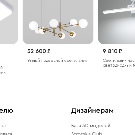
32 600 ₽
9 810 ₽
Умный подвесной светильник
Светильник на
светодиодный 
ый
ник
телю
Дизайнерам
нет
База 3D моделей
плата
Strotskis Club