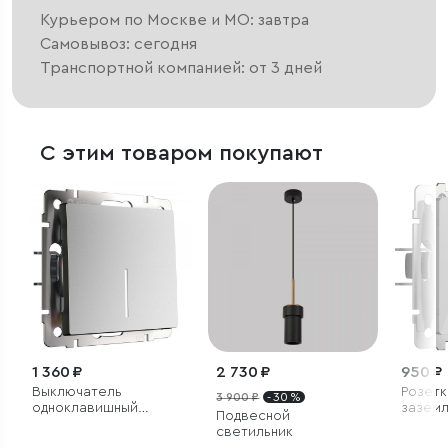
Курьером по Москве и МО: завтра
Самовывоз: сегодня
Транспортной компанией: от 3 дней
С этим товаром покупают
1 360 ₽
2 730 ₽
950 ₽
Выключатель
Розетк
3 900 ₽
- 30 %
одноклавишный
заземл
Подвесной
проходной с
шторк
светильник
подсветкой
акрил)