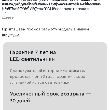
выгодной цене с бесплатной доставкой по Москве,
светодиодный светильник применяется в качестве
Санкт-Петербургу и России.
декоративной подсветки и позволяет создать
эффектное функциональное освещение на дачных
Далее
участках, в парках и скверах.
Приглашаем посмотреть эту модель в
нашем
шоуруме
.
Гарантия 7 лет на
LED светильники
Для покупателей интернет-магазина мы
предоставляем +2 года гарантии сверх
заявленной на все светильники
Увеличенный срок возврата —
30 дней