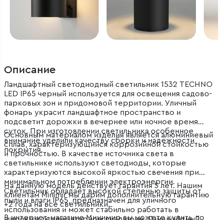
Описание
Ландшафтный светодиодный светильник 1532 TECHNO
LED IP65 черный используется для освещения садово-
парковых зон и придомовой территории. Уличный
фонарь украсит ландшафтное пространство и
подсветит дорожки в вечернее или ночное время
суток. При изготовлении светильника особенное
Основным материалом изделия является алюминиевый
внимание уделили качеству сборки и надежности
сплав, характеризующийся коррозийной стойкостью
покрытия.
и прочностью. В качестве источника света в
светильнике используют светодиоды, которые
характеризуются высокой яркостью свечения при
минимальном потреблении электроэнергии.
На данную модель действует гарантия 5 лет. Нашим
Светильник обладает высокой степенью защиты от
клиентам Minimir мы дарим дополнительную гарантию
пыли и влаги IP65, предназначен для уличного
+2 года на все светильники.
использования и может стабильно работать в
В интернет-магазине Минимир вы можете купить по
широком температурном диапазоне. Ландшафтный