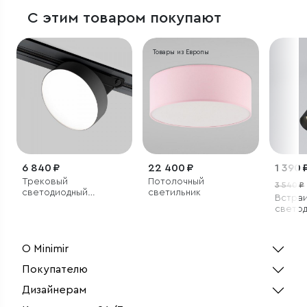
С этим товаром покупают
Товары из Европы
6 840 ₽
22 400 ₽
1 390 
Трековый
Потолочный
3 540 ₽
светодиодный
светильник
Встра
светильник для
свето
однофазного
светил
шинопровода Pila
черны
Черный 12W 4200K
О Minimir
Покупателю
Дизайнерам