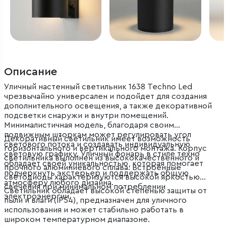
Описание
Уличный настенный светильник 1638 Techno Led
чрезвычайно универсален и подойдет для создания
дополнительного освещения, а также декоративной
подсветки снаружи и внутри помещений.
Минималистичная модель, благодаря своим
подвижным шторкам может регулировать угол
Декоративный светильник имеет возможность
светового потока и создавать индивидуальную
горизонтального и вертикального монтажа. Корпус
световую графику. Уличный фонарь в стиле техно
светильника выполнен из высококачественного и
обладает своей уникальностью, которая помогает
прочного алюминиевого сплава. Встроенные
подчеркнуть экстерьер и поддержать общую
светодиоды характеризуются высокой яркостью
атмосферу любого дизайна.
свечения при минимальном потреблении
Светильник обладает высокой степенью защиты от
электроэнергии.
пыли и влаги (IP54), предназначен для уличного
использования и может стабильно работать в
широком температурном диапазоне.