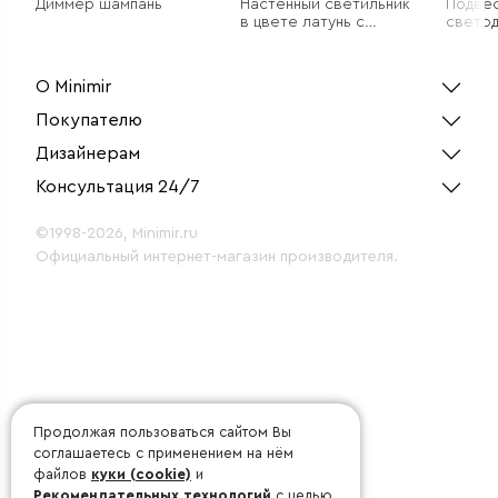
Диммер шампань
Настенный светильник
Подве
в цвете латунь с
свето
фактурным плафоном
светил
О Minimir
Покупателю
Дизайнерам
Консультация 24/7
©1998-2026, Minimir.ru
Официальный интернет-магазин производителя.
Продолжая пользоваться сайтом Вы
соглашаетесь с применением на нём
файлов
куки (cookie)
и
Рекомендательных технологий
с целью