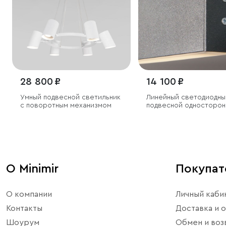
28 800 ₽
14 100 ₽
Умный подвесной светильник
Линейный светодиодны
с поворотным механизмом
подвесной односторон
светильник 53см 10W 
черная шагрень
О Minimir
Покупа
О компании
Личный каби
Контакты
Доставка и о
Шоурум
Обмен и воз