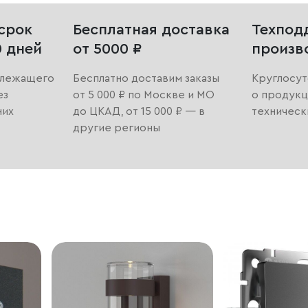
срок
Бесплатная доставка
Техпод
0 дней
от 5000 ₽
произв
длежащего
Бесплатно доставим заказы
Круглосут
ез
от 5 000 ₽ по Москве и МО
о продукц
них
до ЦКАД, от 15 000 ₽ — в
техническ
другие регионы