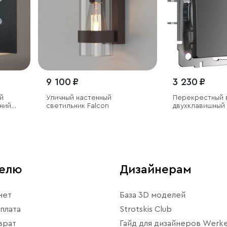
9 100 ₽
3 230 ₽
й
Уличный настенный
Перекрестный 
ний
светильник Falcon
двухклавишный
4200K
матовый)
телю
Дизайнерам
нет
База 3D моделей
плата
Strotskis Club
врат
Гайд для дизайнеров Werke