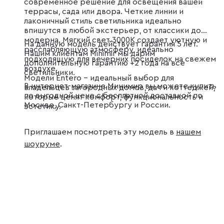
современное решение для освещения вашей
террасы, сада или двора. Четкие линии и
лаконичный стиль светильника идеально
впишутся в любой экстерьер, от классики до
модерна. Мягкий свет 3000K создает уютную и
На данную модель действует гарантия 5 лет.
расслабляющую атмосферу, идеально
Нашим клиентам Minimir мы дарим
подходящую для вечерних посиделок на свежем
дополнительную гарантию +2 года на все
воздухе.
светильники.
Модели Entero – идеальный выбор для
В интернет-магазине Минимир вы можете купить
владельцев загородных домов, дач и коттеджей,
по выгодной цене с бесплатной доставкой по
которые ценят комфорт, функциональность и
Москве, Санкт-Петербургу и России.
эстетику.
Приглашаем посмотреть эту модель в
нашем
шоуруме
.