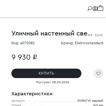
Уличный настенный светильник Entero (35189/W) 3000K черный
еще
Код: a072082
Бренд: Elektrostandard
9 930 ₽
КУПИТЬ
Поступит 08.09.2026
Характеристики
Артикул
35189/W черный
Длина
145 мм