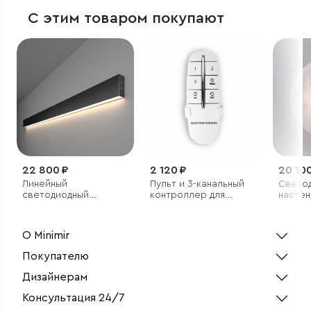
С этим товаром покупают
22 800 ₽
2 120 ₽
20 100
Линейный
Пульт и 3-канальный
Свето
светодиодный
контроллер для
настен
накладной
дистанционного
с мра
односторонний
управления
рассе
светильник 128см
освещением
О Minimir
25Вт 4200К черный
Покупателю
Дизайнерам
Консультация 24/7